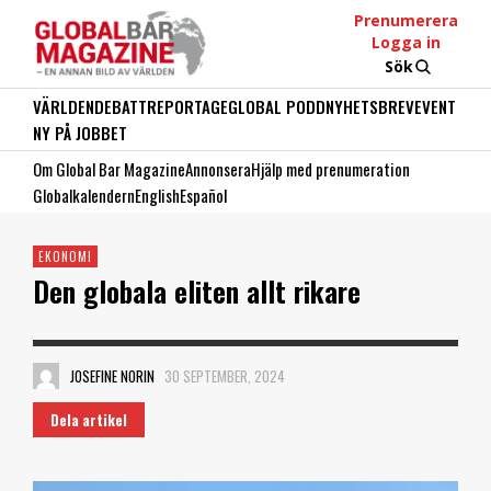
Prenumerera
Logga in
Sök
VÄRLDEN
DEBATT
REPORTAGE
GLOBAL PODD
NYHETSBREV
EVENT
NY PÅ JOBBET
Om Global Bar Magazine
Annonsera
Hjälp med prenumeration
Globalkalendern
English
Español
EKONOMI
Den globala eliten allt rikare
JOSEFINE NORIN
30 SEPTEMBER, 2024
Dela artikel