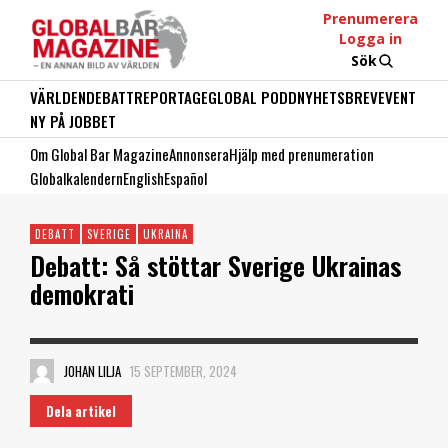
Prenumerera
Logga in
Sök
VÄRLDEN
DEBATT
REPORTAGE
GLOBAL PODD
NYHETSBREV
EVENT
NY PÅ JOBBET
Om Global Bar Magazine
Annonsera
Hjälp med prenumeration
Globalkalendern
English
Español
DEBATT
SVERIGE
UKRAINA
Debatt: Så stöttar Sverige Ukrainas
demokrati
JOHAN LILJA
15 SEPTEMBER, 2024
Dela artikel