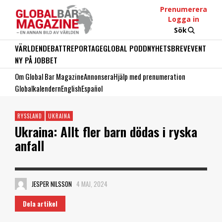
Prenumerera
Logga in
Sök
VÄRLDEN
DEBATT
REPORTAGE
GLOBAL PODD
NYHETSBREV
EVENT
NY PÅ JOBBET
Om Global Bar Magazine
Annonsera
Hjälp med prenumeration
Globalkalendern
English
Español
RYSSLAND
UKRAINA
Ukraina: Allt fler barn dödas i ryska
anfall
JESPER NILSSON
4 MAJ, 2024
Dela artikel