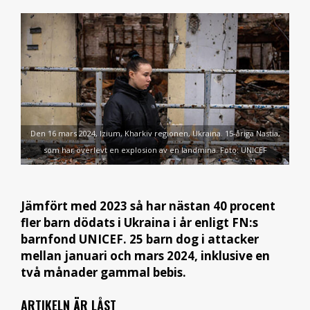
Den 16 mars 2024, Izium, Kharkiv regionen, Ukraina. 15-åriga Nastia,
som har överlevt en explosion av en landmina. Foto: UNICEF
Jämfört med 2023 så har nästan 40 procent
fler barn dödats i Ukraina i år enligt FN:s
barnfond UNICEF. 25 barn dog i attacker
mellan januari och mars 2024, inklusive en
två månader gammal bebis.
ARTIKELN ÄR LÅST