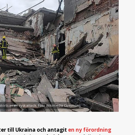
rstörts av en rysk attack. Foto Wikimedia Commons
er till Ukraina och antagit
en ny förordning