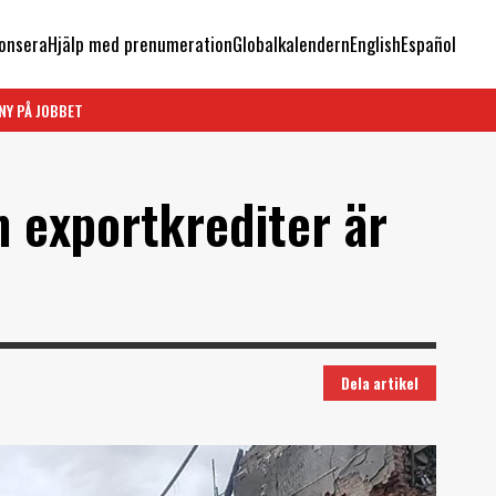
onsera
Hjälp med prenumeration
Globalkalendern
English
Español
NY PÅ JOBBET
m exportkrediter är
Dela artikel