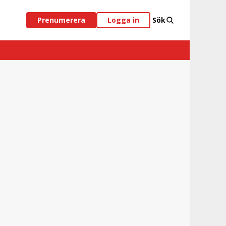
Prenumerera
Logga in
Sök