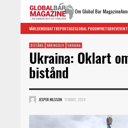
Om Global Bar Magazine
Ann
VÄRLDEN
DEBATT
REPORTAGE
GLOBAL PODD
NYHETSBREV
EVENT
BISTÅND
NÄRINGSLIV
UKRAINA
Ukraina: Oklart o
bistånd
JESPER NILSSON
11 MARS, 2024