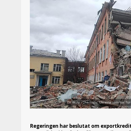
En skola i Chernigiv, Ukraina som har fö
Regeringen har beslutat om exportkredit