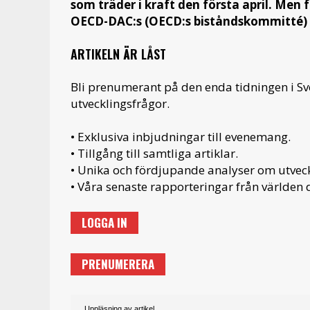
som träder i kraft den första april. Men 
OECD-DAC:s (OECD:s biståndskommitté) kr
ARTIKELN ÄR LÅST
Bli prenumerant på den enda tidningen i S
utvecklingsfrågor.
• Exklusiva inbjudningar till evenemang.
• Tillgång till samtliga artiklar.
• Unika och fördjupande analyser om utveckl
• Våra senaste rapporteringar från världen d
LOGGA IN
PRENUMERERA
Uppläsning av artikel