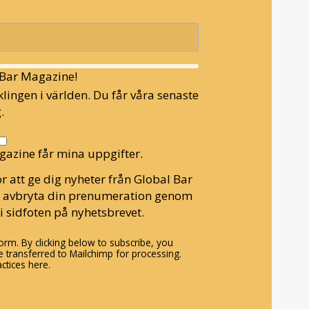
l Bar Magazine!
lingen i världen. Du får våra senaste
.
gazine får mina uppgifter.
r att ge dig nyheter från Global Bar
n avbryta din prenumeration genom
i sidfoten på nyhetsbrevet.
rm. By clicking below to subscribe, you
 transferred to Mailchimp for processing.
ctices here.