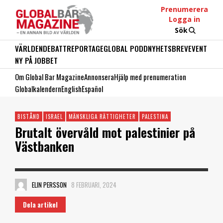
Prenumerera
Logga in
Sök
VÄRLDEN
DEBATT
REPORTAGE
GLOBAL PODD
NYHETSBREV
EVENT
NY PÅ JOBBET
Om Global Bar Magazine
Annonsera
Hjälp med prenumeration
Globalkalendern
English
Español
BISTÅND
ISRAEL
MÄNSKLIGA RÄTTIGHETER
PALESTINA
Brutalt övervåld mot palestinier på
Västbanken
ELIN PERSSON
8 FEBRUARI, 2024
Dela artikel