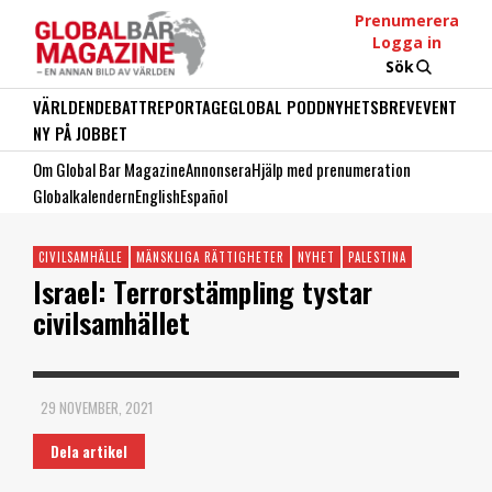
Prenumerera
Logga in
Sök
VÄRLDEN
DEBATT
REPORTAGE
GLOBAL PODD
NYHETSBREV
EVENT
NY PÅ JOBBET
Om Global Bar Magazine
Annonsera
Hjälp med prenumeration
Globalkalendern
English
Español
CIVILSAMHÄLLE
MÄNSKLIGA RÄTTIGHETER
NYHET
PALESTINA
Israel: Terrorstämpling tystar
civilsamhället
29 NOVEMBER, 2021
Dela artikel