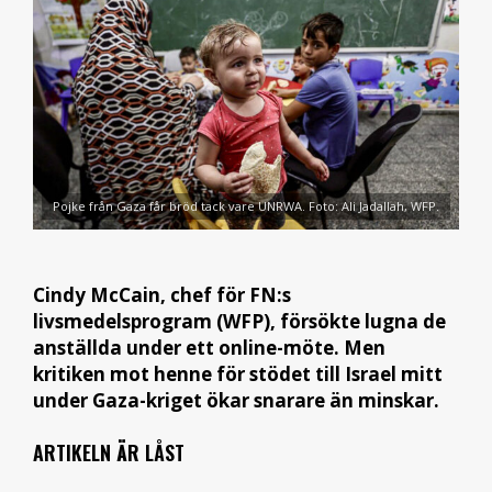
Pojke från Gaza får bröd tack vare UNRWA. Foto: Ali Jadallah, WFP.
Cindy McCain, chef för FN:s
livsmedelsprogram (WFP), försökte lugna de
anställda under ett online-möte. Men
kritiken mot henne för stödet till Israel mitt
under Gaza-kriget ökar snarare än minskar.
ARTIKELN ÄR LÅST