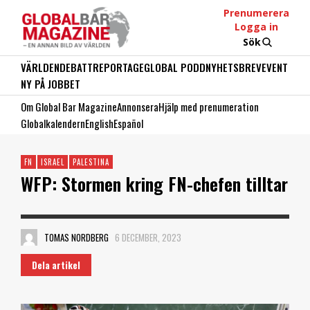
Prenumerera
Logga in
Sök
VÄRLDEN
DEBATT
REPORTAGE
GLOBAL PODD
NYHETSBREV
EVENT
NY PÅ JOBBET
Om Global Bar Magazine
Annonsera
Hjälp med prenumeration
Globalkalendern
English
Español
FN
ISRAEL
PALESTINA
WFP: Stormen kring FN-chefen tilltar
TOMAS NORDBERG
6 DECEMBER, 2023
Dela artikel