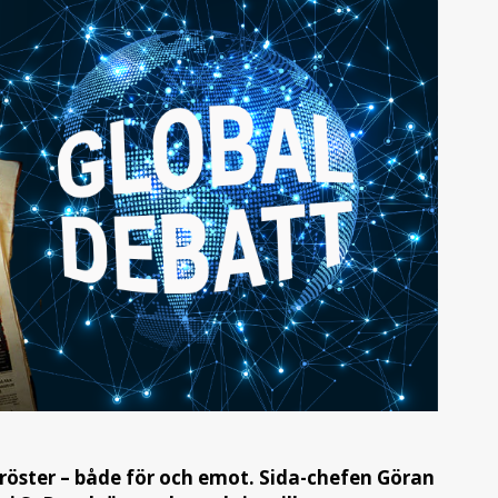
öster – både för och emot. Sida-chefen Göran