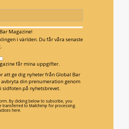
l Bar Magazine!
lingen i världen. Du får våra senaste
.
gazine får mina uppgifter.
r att ge dig nyheter från Global Bar
n avbryta din prenumeration genom
i sidfoten på nyhetsbrevet.
rm. By clicking below to subscribe, you
 transferred to Mailchimp for processing.
ctices here.