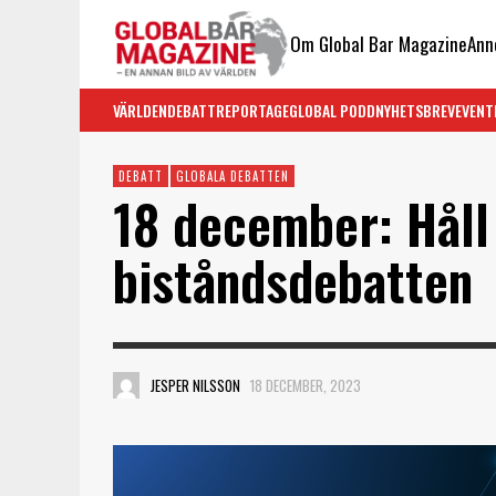
Om Global Bar Magazine
Ann
VÄRLDEN
DEBATT
REPORTAGE
GLOBAL PODD
NYHETSBREV
EVENT
DEBATT
GLOBALA DEBATTEN
18 december: Håll 
biståndsdebatten
JESPER NILSSON
18 DECEMBER, 2023