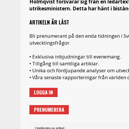
Holmqvist försvarar sig från en ledartext 
utrikesministern. Detta har hänt i bist
ARTIKELN ÄR LÅST
Bli prenumerant på den enda tidningen i S
utvecklingsfrågor.
• Exklusiva inbjudningar till evenemang.
• Tillgång till samtliga artiklar.
• Unika och fördjupande analyser om utveckl
• Våra senaste rapporteringar från världen d
LOGGA IN
PRENUMERERA
Uppläsning av artikel