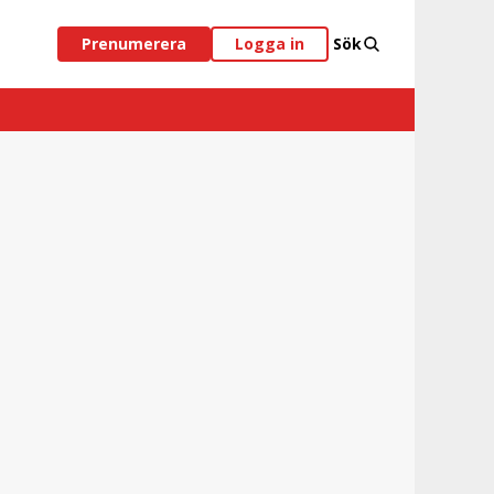
Prenumerera
Logga in
Sök