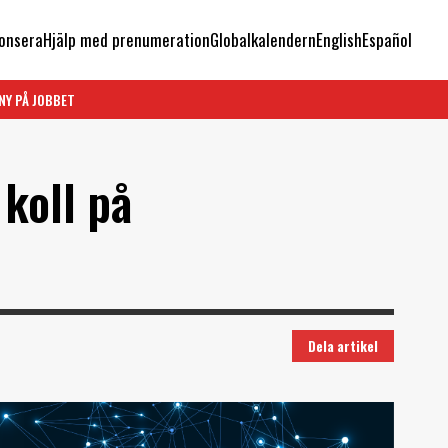
onsera
Hjälp med prenumeration
Globalkalendern
English
Español
NY PÅ JOBBET
koll på
Dela artikel