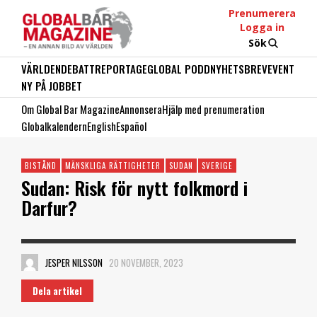
Prenumerera
Logga in
Sök
VÄRLDEN
DEBATT
REPORTAGE
GLOBAL PODD
NYHETSBREV
EVENT
NY PÅ JOBBET
Om Global Bar Magazine
Annonsera
Hjälp med prenumeration
Globalkalendern
English
Español
BISTÅND
MÄNSKLIGA RÄTTIGHETER
SUDAN
SVERIGE
Sudan: Risk för nytt folkmord i
Darfur?
JESPER NILSSON
20 NOVEMBER, 2023
Dela artikel