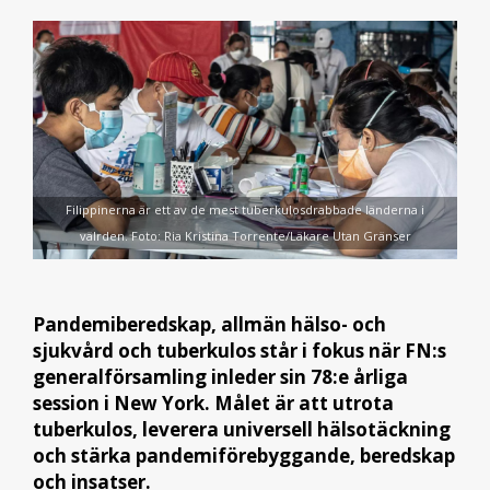
Filippinerna är ett av de mest tuberkulosdrabbade länderna i
välrden. Foto: Ria Kristina Torrente/Läkare Utan Gränser
Pandemiberedskap, allmän hälso- och
sjukvård och tuberkulos
står i fokus när
FN:s
generalförsamling inleder sin 78:e årliga
session i New York.
Målet är att utrota
tuberkulos, leverera universell hälsotäckning
och stärka pandemiförebyggande, beredskap
och insatser.