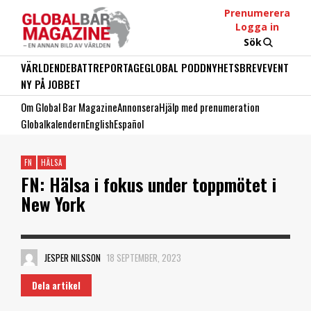
Prenumerera
Logga in
Sök
VÄRLDEN
DEBATT
REPORTAGE
GLOBAL PODD
NYHETSBREV
EVENT
NY PÅ JOBBET
Om Global Bar Magazine
Annonsera
Hjälp med prenumeration
Globalkalendern
English
Español
FN
HÄLSA
FN: Hälsa i fokus under toppmötet i
New York
JESPER NILSSON
18 SEPTEMBER, 2023
Dela artikel