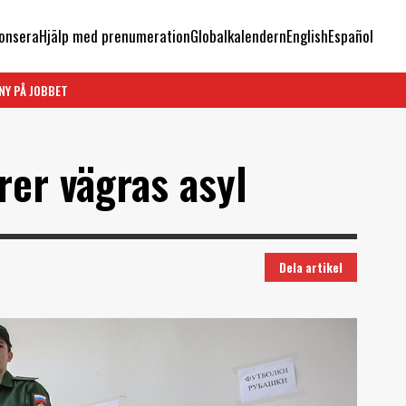
onsera
Hjälp med prenumeration
Globalkalendern
English
Español
NY PÅ JOBBET
rer vägras asyl
Dela artikel