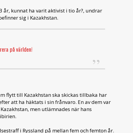
år, kunnat ha varit aktivist i tio år?, undrar
efinner sig i Kazakhstan.
era på världen!
 flytt till Kazakhstan ska skickas tillbaka har
efter att ha häktats i sin frånvaro. En av dem var
till Kazakhstan, men utlämnades när hans
birien.
sestraff i Ryssland på mellan fem och femton år.