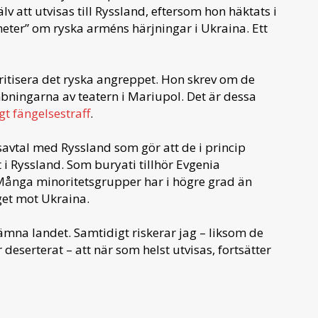
lv att utvisas till Ryssland, eftersom hon häktats i
yheter” om ryska arméns härjningar i Ukraina. Ett
kritisera det ryska angreppet. Hon skrev om de
ningarna av teatern i Mariupol. Det är dessa
ngt fängelsestraff
.
avtal med Ryssland som gör att de i princip
 i Ryssland. Som buryati tillhör Evgenia
. Många minoritetsgrupper har i högre grad än
iget mot Ukraina.
lämna landet. Samtidigt riskerar jag – liksom de
eserterat – att när som helst utvisas, fortsätter