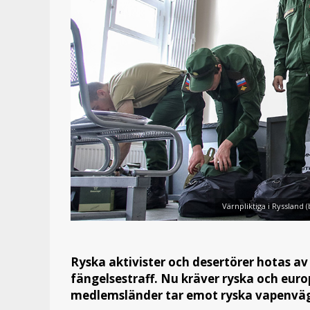
Värnpliktiga i Ryssland (
Ryska aktivister och desertörer hotas av 
fängelsestraff. Nu kräver ryska och euro
medlemsländer tar emot ryska vapenvägr