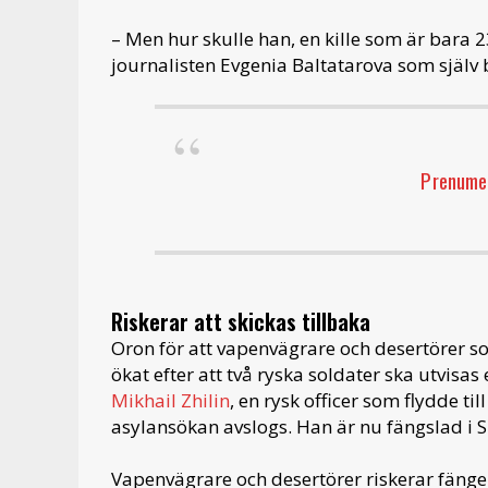
– Men hur skulle han, en kille som är bara 23 
journalisten Evgenia Baltatarova som själv b
Prenumer
Riskerar att skickas tillbaka
Oron för att vapenvägrare och desertörer som
ökat efter att två ryska soldater ska utvisas 
Mikhail Zhilin
, en rysk officer som flydde 
asylansökan avslogs. Han är nu fängslad i Si
Vapenvägrare och desertörer riskerar fängel