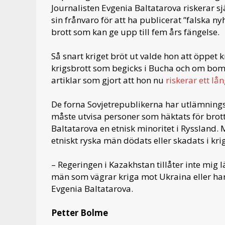
Journalisten Evgenia Baltatarova riskerar sjä
sin frånvaro för att ha publicerat ”falska n
brott som kan ge upp till fem års fängelse.
Så snart kriget bröt ut valde hon att öppet 
krigsbrott som begicks i Bucha och om bomb
artiklar som gjort att hon nu
riskerar ett lå
De forna Sovjetrepublikerna har utlämnings
måste utvisa personer som häktats för brott
Baltatarova en etnisk minoritet i Ryssland
etniskt ryska män dödats eller skadats i kr
– Regeringen i Kazakhstan tillåter inte mig 
män som vägrar kriga mot Ukraina eller har d
Evgenia Baltatarova.
Petter Bolme