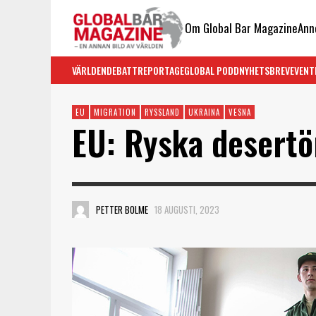
Om Global Bar Magazine
Ann
VÄRLDEN
DEBATT
REPORTAGE
GLOBAL PODD
NYHETSBREV
EVENT
EU
MIGRATION
RYSSLAND
UKRAINA
VESNA
EU: Ryska desertö
PETTER BOLME
18 AUGUSTI, 2023