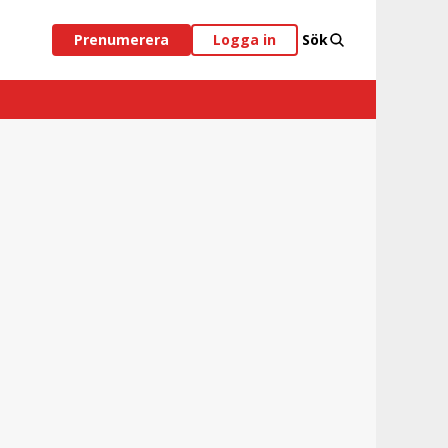
Prenumerera
Logga in
Sök