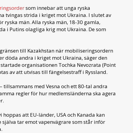
ringsorder
som innebar att unga ryska
 tvingas strida i kriget mot Ukraina. I slutet av
för ryska män. Alla ryska män, 18-30 gamla,
trida i Putins olagliga krig mot Ukraina. De som
gränsen till Kazakhstan när mobiliseringsordern
ler döda andra i kriget mot Ukraina, säger den
 startade organisationen Tochka Nevozrata (Point
as av att utvisas till fängelsestraff i Ryssland.
– tillsammans med Vesna och ett 80-tal andra
nsamma regler för hur medlemsländerna ska agera
r.
en vi hoppas att EU-länder, USA och Kanada kan
 själva tar emot vapenvägrare som står inför
.