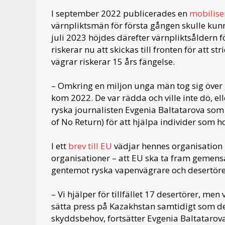
I september 2022 publicerades en
mobilise
värnpliktsmän för första gången skulle kunna
juli 2023 höjdes därefter värnpliktsåldern 
riskerar nu att skickas till fronten för att s
vägrar riskerar 15 års fängelse.
– Omkring en miljon unga män tog sig över 
kom 2022. De var rädda och ville inte dö, el
ryska journalisten Evgenia Baltatarova som
of No Return) för att hjälpa individer som hot
I ett
brev till EU
vädjar hennes organisation 
organisationer – att EU ska ta fram geme
gentemot ryska vapenvägrare och desertöre
– Vi hjälper för tillfället 17 desertörer, m
sätta press på Kazakhstan samtidigt som de
skyddsbehov, fortsätter Evgenia Baltatarova