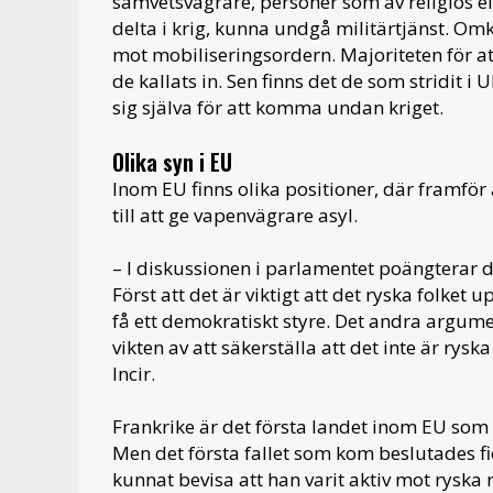
samvetsvägrare, personer som av religiös e
delta i krig, kunna undgå militärtjänst. Omk
mot mobiliseringsordern. Majoriteten för at
de kallats in. Sen finns det de som stridit i
sig själva för att komma undan kriget.
Olika syn i EU
Inom EU finns olika positioner, där framfö
till att ge vapenvägrare asyl.
– I diskussionen i parlamentet poängterar
Först att det är viktigt att det ryska folke
få ett demokratiskt styre. Det andra argum
vikten av att säkerställa att det inte är ryska
Incir.
Frankrike är det första landet inom EU som i 
Men det första fallet som kom beslutades fi
kunnat bevisa att han varit aktiv mot ryska r