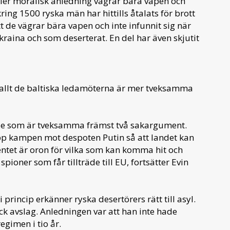
ller moralisk anledning vägrar bära vapen och
ring 1500 ryska män har hittills åtalats för brott
t de vägrar bära vapen och inte infunnit sig när
 Ukraina och som deserterat. En del har även skjutit
r allt de baltiska ledamöterna är mer tveksamma
 de som är tveksamma främst två sakargument.
t upp kampen mot despoten Putin så att landet kan
entet är oron för vilka som kan komma hit och
 spioner som får tillträde till EU, fortsätter Evin
princip erkänner ryska desertörers rätt till asyl.
ck avslag. Anledningen var att han inte hade
egimen i tio år.