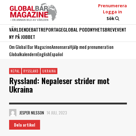
Prenumerera
Logga in
Sök
VÄRLDEN
DEBATT
REPORTAGE
GLOBAL PODD
NYHETSBREV
EVENT
NY PÅ JOBBET
Om Global Bar Magazine
Annonsera
Hjälp med prenumeration
Globalkalendern
English
Español
NEPAL
RYSSLAND
UKRAINA
Ryssland: Nepaleser strider mot
Ukraina
JESPER NILSSON
14 JULI, 2023
Dela artikel