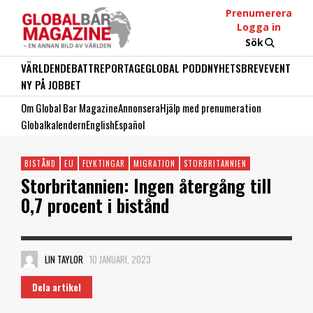
Prenumerera
Logga in
Sök
VÄRLDEN
DEBATT
REPORTAGE
GLOBAL PODD
NYHETSBREV
EVENT
NY PÅ JOBBET
Om Global Bar Magazine
Annonsera
Hjälp med prenumeration
Globalkalendern
English
Español
BISTÅND
EU
FLYKTINGAR
MIGRATION
STORBRITANNIEN
Storbritannien: Ingen återgång till
0,7 procent i bistånd
LIN TAYLOR
10 JANUARI, 2023
Dela artikel