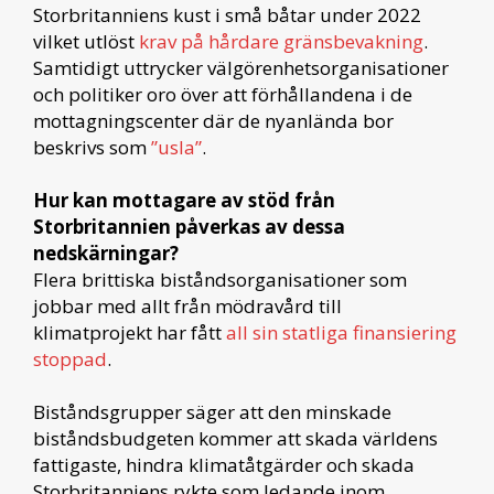
Storbritanniens kust i små båtar under 2022
vilket utlöst
krav på hårdare gränsbevakning
.
Samtidigt uttrycker välgörenhetsorganisationer
och politiker oro över att förhållandena i de
mottagningscenter där de nyanlända bor
beskrivs som
”usla”
.
Hur kan mottagare av stöd från
Storbritannien påverkas av dessa
nedskärningar?
Flera brittiska biståndsorganisationer som
jobbar med allt från mödravård till
klimatprojekt har fått
all sin statliga finansiering
stoppad
.
Biståndsgrupper säger att den minskade
biståndsbudgeten kommer att skada världens
fattigaste, hindra klimatåtgärder och skada
Storbritanniens rykte som ledande inom