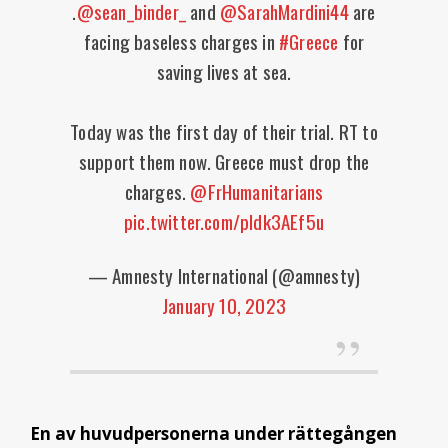
.
@sean_binder_
and
@SarahMardini44
are
facing baseless charges in
#Greece
for
saving lives at sea.
Today was the first day of their trial. RT to
support them now. Greece must drop the
charges.
@FrHumanitarians
pic.twitter.com/pIdk3AEf5u
— Amnesty International (@amnesty)
January 10, 2023
En av huvudpersonerna under rättegången