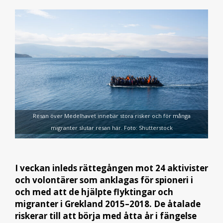
Resan över Medelhavet innebär stora risker och för många
migranter slutar resan här. Foto: Shutterstock
I veckan inleds rättegången mot 24 aktivister
och volontärer som anklagas för spioneri i
och med att de hjälpte flyktingar och
migranter i Grekland 2015–2018. De åtalade
riskerar till att börja med åtta år i fängelse