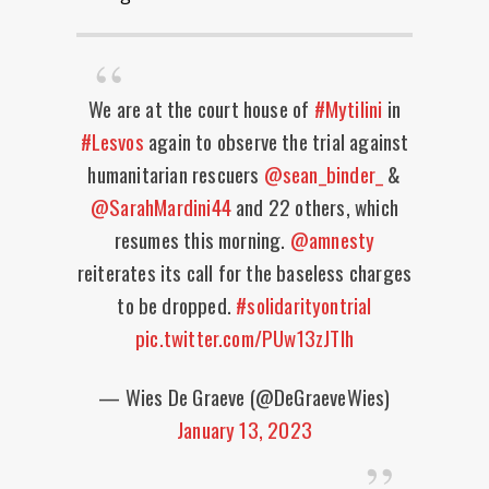
We are at the court house of
#Mytilini
in
#Lesvos
again to observe the trial against
humanitarian rescuers
@sean_binder_
&
@SarahMardini44
and 22 others, which
resumes this morning.
@amnesty
reiterates its call for the baseless charges
to be dropped.
#solidarityontrial
pic.twitter.com/PUw13zJTIh
— Wies De Graeve (@DeGraeveWies)
January 13, 2023