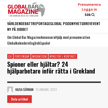
Prenumerera
Logga in
Sök
VÄRLDEN
DEBATT
REPORTAGE
GLOBAL PODD
NYHETSBREV
EVENT
NY PÅ JOBBET
Om Global Bar Magazine
Annonsera
Hjälp med prenumeration
Globalkalendern
English
Español
EU
FLYKTINGAR
MIGRATION
NYHETER I KORTHET
Spioner eller hjältar? 24
hjälparbetare inför rätta i Grekland
KAJSA SÖRMAN
13 JANUARI, 2023
Dela artikel