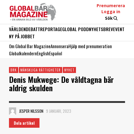
Prenumerera
Logga in
Sök
VÄRLDEN
DEBATT
REPORTAGE
GLOBAL PODD
NYHETSBREV
EVENT
NY PÅ JOBBET
Om Global Bar Magazine
Annonsera
Hjälp med prenumeration
Globalkalendern
English
Español
DRK
MÄNSKLIGA RÄTTIGHETER
NYHET
Denis Mukwege: De våldtagna bär
aldrig skulden
JESPER NILSSON
9 JANUARI, 2023
Dela artikel