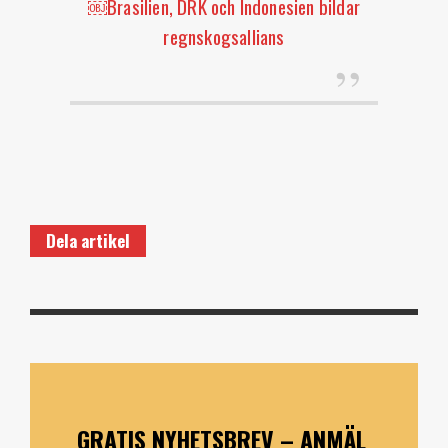
￼Brasilien, DRK och Indonesien bildar
regnskogsallians
Dela artikel
GRATIS NYHETSBREV – ANMÄL