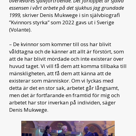
överlevares självförtroende. Det förloppet är själva
essensen i vårt arbete på det sjukhus jag
grundade
1999,
skriver Denis Mukwege i sin självbiografi
”Kvinnors styrka” som 2022 gavs ut i Sverige
(Volante).
– De kvinnor som kommer till oss har blivit
våldtagna och de känner att allt är förstört, som
att de har blivit mördade och inte existerar över
huvud taget. Vi vill få dem att komma tillbaka till
mänskligheten, att få dem att känna att de
existerar som människor. Om vi lyckas med
detta är det en stor sak, arbetet går långsamt,
men det är fortfarande en framtid för mig och
arbetet har stor inverkan på individen, säger
Denis Mukwege.