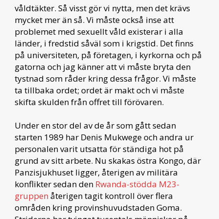
våldtäkter. Så visst gör vi nytta, men det krävs
mycket mer än så. Vi måste också inse att
problemet med sexuellt våld existerar i alla
länder, i fredstid såväl som i krigstid. Det finns
på universiteten, på företagen, i kyrkorna och på
gatorna och jag känner att vi måste bryta den
tystnad som råder kring dessa frågor. Vi måste
ta tillbaka ordet; ordet är makt och vi måste
skifta skulden från offret till förövaren.
Under en stor del av de år som gått sedan
starten 1989 har Denis Mukwege och andra ur
personalen varit utsatta för ständiga hot på
grund av sitt arbete. Nu skakas östra Kongo, där
Panzisjukhuset ligger, återigen av militära
konflikter sedan den
Rwanda-stödda M23-
gruppen
återigen tagit kontroll över flera
områden kring provinshuvudstaden Goma.