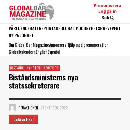
Prenumerera
Logga in
Sök
VÄRLDEN
DEBATT
REPORTAGE
GLOBAL PODD
NYHETSBREV
EVENT
NY PÅ JOBBET
Om Global Bar Magazine
Annonsera
Hjälp med prenumeration
Globalkalendern
English
Español
BISTÅND
NYHETER I KORTHET
Biståndsministerns nya
statssekreterare
REDAKTIONEN
21 OKTOBER, 2022
Dela artikel