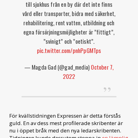
till sjukhus från en by där det inte finns
vård eller transporter, bidra med säkerhet,
rehabilitering, rent vatten, utbildning och
egna försörjningsmöjligheter är ”fittigt”,
”svinigt” och ”oetiskt”.
pic.twitter.com/pnhPpGMTps
— Magda Gad (@gad_media)
October 7,
2022
För kvällstidningen Expressen är detta förstås
guld. En av dess mest profilerade skribenter är
nu i öppet bråk med den nya ledarskribenten.
Tidningen kunde dessutom stoppa in
en lämplig