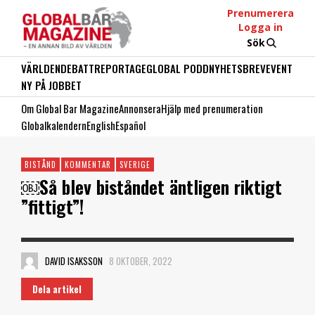
Prenumerera
Logga in
Sök
VÄRLDEN
DEBATT
REPORTAGE
GLOBAL PODD
NYHETSBREV
EVENT
NY PÅ JOBBET
Om Global Bar Magazine
Annonsera
Hjälp med prenumeration
Globalkalendern
English
Español
BISTÅND
KOMMENTAR
SVERIGE
￼Så blev biståndet äntligen riktigt
”fittigt”!
DAVID ISAKSSON
8 OKTOBER, 2022
Dela artikel