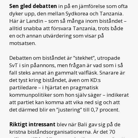
Sen gled debatten
in på en jämförelse som ofta
dyker upp, den mellan Sydkorea och Tanzania.
Här är Landin – som så många inom biståndet –
alltid snabba att försvara Tanzania, trots både
en och annan utvärdering som visar på
motsatsen.
Debatten om biståndet är ”stekhet”, utropade
SvT i sin påannons, men frågan är vad som i så
fall steks annat än gammalt valfläsk. Snarare är
det tyst kring biståndet, även om KD:s
partiledare – i hjärtat en pragmatisk
kommunpolitiker som hon själv säger – indikerat
att partiet kan komma att vika ned sig och att
det därmed blir en ”justering” till 0,7 procent.
Riktigt intressant
blev när Bali gav sig på de
kristna biståndsorganisationerna. Är det 70