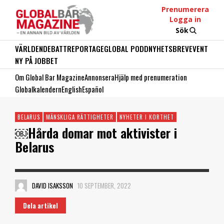
Prenumerera
Logga in
Sök
VÄRLDEN
DEBATT
REPORTAGE
GLOBAL PODD
NYHETSBREV
EVENT
NY PÅ JOBBET
Om Global Bar Magazine
Annonsera
Hjälp med prenumeration
Globalkalendern
English
Español
BELARUS
MÄNSKLIGA RÄTTIGHETER
NYHETER I KORTHET
￼Hårda domar mot aktivister i
Belarus
DAVID ISAKSSON
10 SEPTEMBER, 2022
Dela artikel