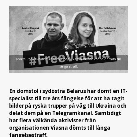
Marfa Rabkova och Andrey Chapiuk från Viasna -båda dömda till
långa straff.
En domstol i sydöstra Belarus har dömt en IT-
specialist till tre års fängelse för att ha tagit
bilder på ryska trupper på väg till Ukraina och
delat dem på en Telegramkanal. Samtidigt
har flera välkända aktivister från
organisationen Viasna dömts till långa
fängelsestraff.