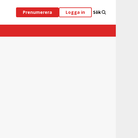
Prenumerera
Logga in
Sök