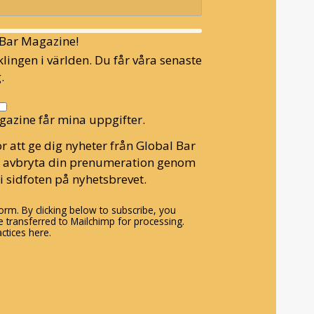
l Bar Magazine!
lingen i världen. Du får våra senaste
.
gazine får mina uppgifter.
r att ge dig nyheter från Global Bar
n avbryta din prenumeration genom
i sidfoten på nyhetsbrevet.
rm. By clicking below to subscribe, you
 transferred to Mailchimp for processing.
ctices here.