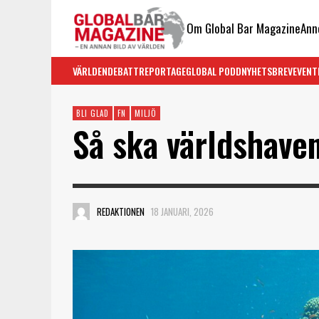
Om Global Bar Magazine
Ann
VÄRLDEN
DEBATT
REPORTAGE
GLOBAL PODD
NYHETSBREV
EVENT
BLI GLAD
FN
MILJÖ
Så ska världshave
REDAKTIONEN
18 JANUARI, 2026