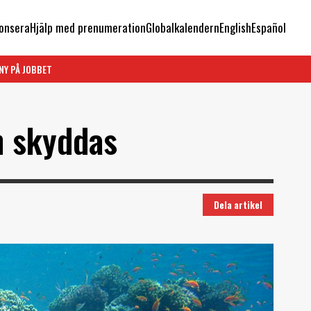
onsera
Hjälp med prenumeration
Globalkalendern
English
Español
NY PÅ JOBBET
n skyddas
Dela artikel