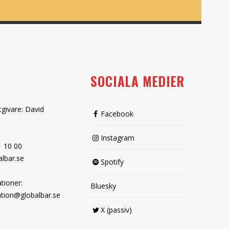
SOCIALA MEDIER
tgivare: David
Facebook
Instagram
1 10 00
lbar.se
Spotify
tioner:
Bluesky
tion@globalbar.se
X (passiv)