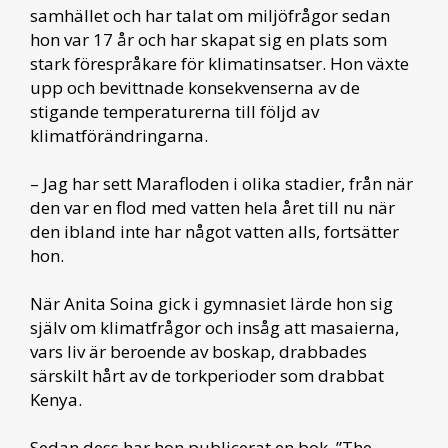
samhället och har talat om miljöfrågor sedan
hon var 17 år och har skapat sig en plats som
stark förespråkare för klimatinsatser. Hon växte
upp och bevittnade konsekvenserna av de
stigande temperaturerna till följd av
klimatförändringarna.
– Jag har sett Marafloden i olika stadier, från när
den var en flod med vatten hela året till nu när
den ibland inte har något vatten alls, fortsätter
hon.
När Anita Soina gick i gymnasiet lärde hon sig
själv om klimatfrågor och insåg att masaierna,
vars liv är beroende av boskap, drabbades
särskilt hårt av de torkperioder som drabbat
Kenya.
Sedan dess har hon publicerat en bok, ”The