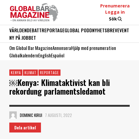
Prenumerera
Logga in
Sök
VÄRLDEN
DEBATT
REPORTAGE
GLOBAL PODD
NYHETSBREV
EVENT
NY PÅ JOBBET
Om Global Bar Magazine
Annonsera
Hjälp med prenumeration
Globalkalendern
English
Español
KENYA
KLIMAT
REPORTAGE
￼Kenya: Klimataktivist kan bli
rekordung parlamentsledamot
DOMINIC KIRUI
7 AUGUSTI, 2022
Dela artikel