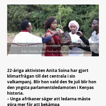
Anita Soina är maasai och klimataktivist - nu ställer hon upp i valet.
Foto: Dominic Kirui Thomson Reuters Foundation
22-åriga aktivisten Anita Soina har gjort
klimatfrågan till det centrala i sin
valkampanj. Blir hon vald den 9e juli blir hon
den yngsta parlamentsledamoten i Kenyas
historia.
– Unga afrikaner säger att ledarna måste
göra mer för att bekämpa