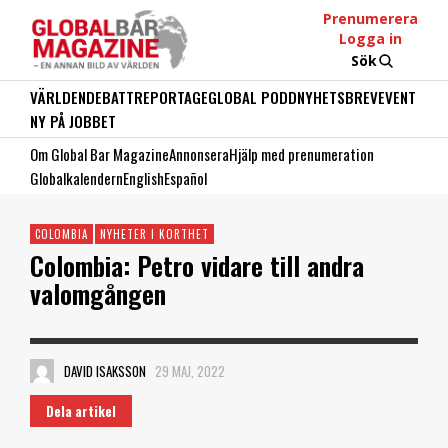
Prenumerera
Logga in
Sök
VÄRLDEN
DEBATT
REPORTAGE
GLOBAL PODD
NYHETSBREV
EVENT
NY PÅ JOBBET
Om Global Bar Magazine
Annonsera
Hjälp med prenumeration
Globalkalendern
English
Español
COLOMBIA
NYHETER I KORTHET
Colombia: Petro vidare till andra
valomgången
DAVID ISAKSSON
29 MAJ, 2022
Dela artikel