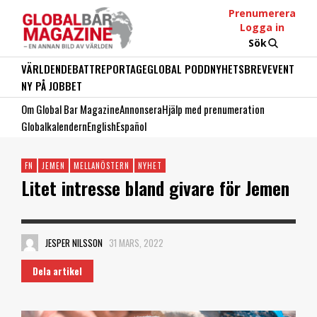
Prenumerera
Logga in
Sök
VÄRLDEN
DEBATT
REPORTAGE
GLOBAL PODD
NYHETSBREV
EVENT
NY PÅ JOBBET
Om Global Bar Magazine
Annonsera
Hjälp med prenumeration
Globalkalendern
English
Español
FN
JEMEN
MELLANÖSTERN
NYHET
Litet intresse bland givare för Jemen
JESPER NILSSON
31 MARS, 2022
Dela artikel