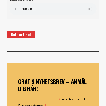
Dela artikel
GRATIS NYHETSBREV – ANMÄL
DIG HÄR!
*
indicates required
*
E-postadress