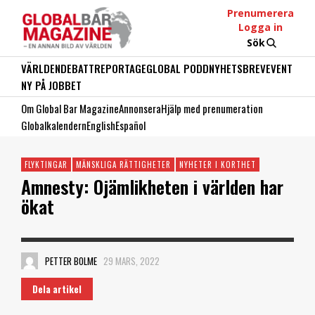
Prenumerera
Logga in
Sök
VÄRLDEN
DEBATT
REPORTAGE
GLOBAL PODD
NYHETSBREV
EVENT
NY PÅ JOBBET
Om Global Bar Magazine
Annonsera
Hjälp med prenumeration
Globalkalendern
English
Español
FLYKTINGAR
MÄNSKLIGA RÄTTIGHETER
NYHETER I KORTHET
Amnesty: Ojämlikheten i världen har
ökat
PETTER BOLME
29 MARS, 2022
Dela artikel