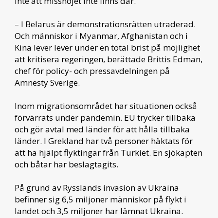
inte att missnöjet inte finns där.
– I Belarus är demonstrationsrätten utraderad.
Och människor i Myanmar, Afghanistan och i
Kina lever lever under en total brist på möjlighet
att kritisera regeringen, berättade Brittis Edman,
chef för policy- och pressavdelningen på
Amnesty Sverige.
Inom migrationsområdet har situationen också
förvärrats under pandemin. EU trycker tillbaka
och gör avtal med länder för att hålla tillbaka
länder. I Grekland har två personer häktats för
att ha hjälpt flyktingar från Turkiet. En sjökapten
och båtar har beslagtagits.
På grund av Rysslands invasion av Ukraina
befinner sig 6,5 miljoner människor på flykt i
landet och 3,5 miljoner har lämnat Ukraina.