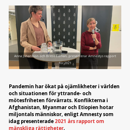
Anna Johansson och Brittis Edman, presenterar Amnestys rapport
för 2021
Pandemin har ökat på ojämlikheter i världen
och situationen för yttrande- och
mötesfriheten förvärrats. Konflikterna i
Afghanistan, Myanmar och Etiopien hotar
miljontals människor, enligt Amnesty som
idag presenterade
2021 års rapport om
mänskliga rättigheter
.