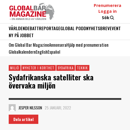
Prenumerera
Logga in
Sök
VÄRLDEN
DEBATT
REPORTAGE
GLOBAL PODD
NYHETSBREV
EVENT
NY PÅ JOBBET
Om Global Bar Magazine
Annonsera
Hjälp med prenumeration
Globalkalendern
English
Español
MILJÖ
NYHETER I KORTHET
SYDAFRIKA
TEKNIK
Sydafrikanska satelliter ska
övervaka miljön
JESPER NILSSON
25 JANUARI, 2022
Dela artikel