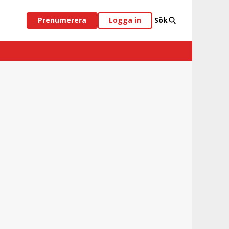
Prenumerera
Logga in
Sök