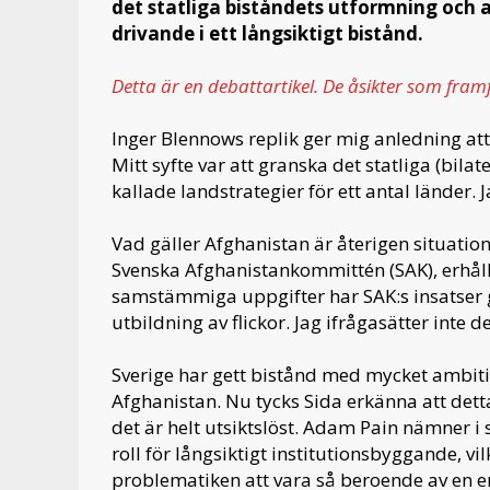
det statliga biståndets utformning och a
drivande i ett långsiktigt bistånd.
Detta är en debattartikel. De åsikter som fram
Inger Blennows replik
ger mig anledning att
Mitt syfte var att granska det statliga (bil
kallade landstrategier för ett antal länder. J
Vad gäller Afghanistan är återigen situation
Svenska Afghanistankommittén (SAK), erhålle
samstämmiga uppgifter har SAK:s insatser ge
utbildning av flickor. Jag ifrågasätter inte de
Sverige har gett bistånd med mycket ambitiö
Afghanistan. Nu tycks Sida erkänna att detta 
det är helt utsiktslöst. Adam Pain nämner i 
roll för långsiktigt institutionsbyggande, vil
problematiken att vara så beroende av en en