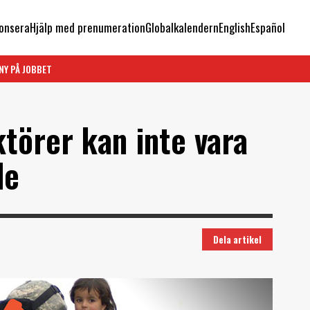
onsera
Hjälp med prenumeration
Globalkalendern
English
Español
NY PÅ JOBBET
ktörer kan inte vara
de
Dela artikel