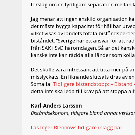
förslag om en tydligare separation mellan 
Jag menar att ingen enskild organisation kan
det måste bygga kapacitet för hållbar utveck
vilket visas av landets totala biståndsbero
biståndet. ”Sverige har ett ansvar för att r
från SAK i SvD häromdagen. Så är det kanske
kanske inte kan rädda alla länder som kolla
Det skulle vara intressant att titta mer på a
misslyckats. En liknande slutsats dras av en
Somalia:
Tidligere bistandstopp: – Bistand 
detta inte ska leda till krav på att stoppa a
Karl-Anders Larsson
Biståndsekonom, tidigare bland annat verks
Läs Inger Blennows tidigare inlägg här.