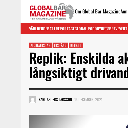
Om Global Bar Magazine
Ann
VÄRLDEN
DEBATT
REPORTAGE
GLOBAL PODD
NYHETSBREV
EVENT
AFGHANISTAN
BISTÅND
DEBATT
Replik: Enskilda a
långsiktigt drivan
KARL-ANDERS LARSSON
14 DECEMBER, 2021