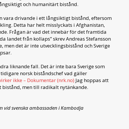
långsiktigt och humanitärt bistånd.
 vara drivande i ett långsiktigt bistånd, eftersom
ling. Detta har helt misslyckats i Afghanistan,
ende. Frågan är vad det innebär för det framtida
ädda landet från kollaps” skrev Andreas Stefansson
, men det är inte utvecklingsbistånd och Sverige
psar.
ndra liknande fall. Det är inte bara Sverige som
 tidigare norsk biståndschef vad gäller
virker ikke – Dokumentar (nrk.no)
Jag hoppas att
llt bistånd, men till radikalt nytänkande.
am vid svenska ambassaden i Kambodja