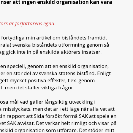
nser att ingen enskild organisation kan vara
förs är författarens egna.
 förtydliga min artikel om biståndets framtid.
aterala) svenska biståndets utformning genom så
ag gick inte in på enskilda aktörers insatser.
en speciell, genom att en enskild organisation,
r en stor del av svenska statens bistånd. Enligt
tt mycket positiva effekter, t.ex. genom
t, men det ställer viktiga frågor.
sa mål vad gäller långsiktig utveckling i
misslyckats, men det är i ett läge när alla vet att
sin rapport att Sida försökt förmå SAK att spela en
ket SAK avvisat. Det verkar helt rimligt och visar på
skild organisation som utförare. Det stöder mitt