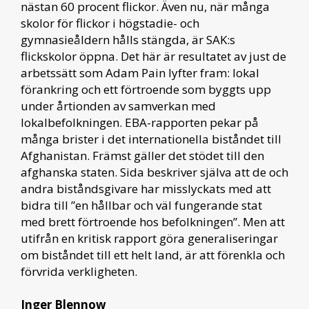
nästan 60 procent flickor. Även nu, när många
skolor för flickor i högstadie- och
gymnasieåldern hålls stängda, är SAK:s
flickskolor öppna. Det här är resultatet av just de
arbetssätt som Adam Pain lyfter fram: lokal
förankring och ett förtroende som byggts upp
under årtionden av samverkan med
lokalbefolkningen. EBA-rapporten pekar på
många brister i det internationella biståndet till
Afghanistan. Främst gäller det stödet till den
afghanska staten. Sida beskriver själva att de och
andra biståndsgivare har misslyckats med att
bidra till ”en hållbar och väl fungerande stat
med brett förtroende hos befolkningen”. Men att
utifrån en kritisk rapport göra generaliseringar
om biståndet till ett helt land, är att förenkla och
förvrida verkligheten.
Inger Blennow