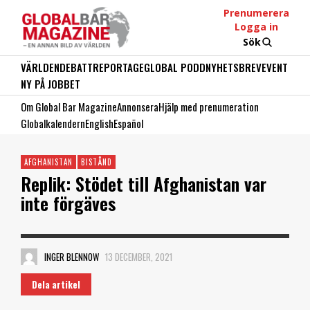
Prenumerera
Logga in
Sök
VÄRLDEN
DEBATT
REPORTAGE
GLOBAL PODD
NYHETSBREV
EVENT
NY PÅ JOBBET
Om Global Bar Magazine
Annonsera
Hjälp med prenumeration
Globalkalendern
English
Español
AFGHANISTAN
BISTÅND
Replik: Stödet till Afghanistan var
inte förgäves
INGER BLENNOW
13 DECEMBER, 2021
Dela artikel