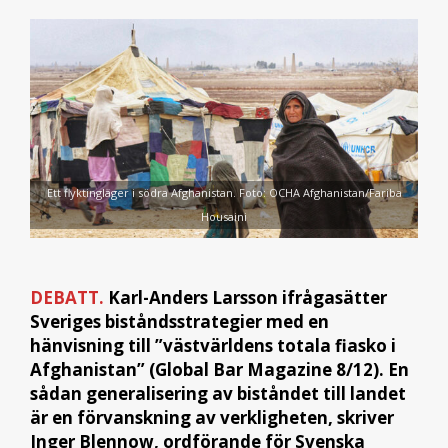
Ett flyktingläger i södra Afghanistan. Foto: OCHA Afghanistan/Fariba
Housaini
DEBATT.
Karl-Anders Larsson ifrågasätter
Sveriges biståndsstrategier med en
hänvisning till ”västvärldens totala fiasko i
Afghanistan” (Global Bar Magazine 8/12). En
sådan generalisering av biståndet till landet
är en förvanskning av verkligheten, skriver
Inger Blennow, ordförande för Svenska