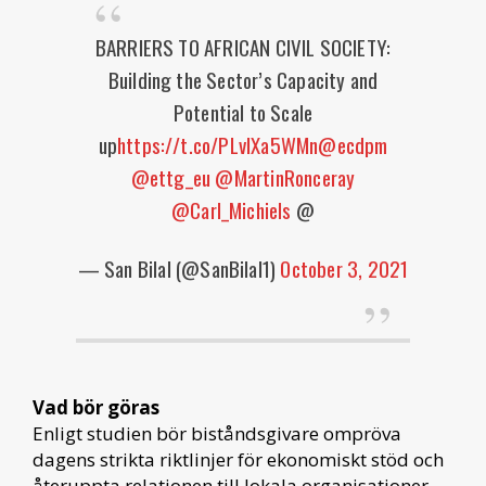
BARRIERS TO AFRICAN CIVIL SOCIETY:
Building the Sector’s Capacity and
Potential to Scale
up
https://t.co/PLvlXa5WMn
@ecdpm
@ettg_eu
@MartinRonceray
@Carl_Michiels
@
— San Bilal (@SanBilal1)
October 3, 2021
Vad bör göras
Enligt studien bör biståndsgivare ompröva
dagens strikta riktlinjer för ekonomiskt stöd och
återuppta relationen till lokala organisationer