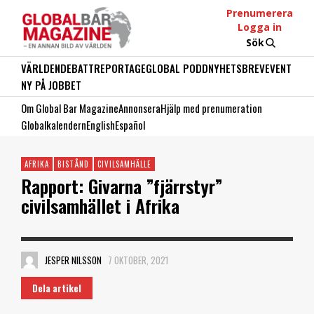
Prenumerera
Logga in
Sök
VÄRLDEN
DEBATT
REPORTAGE
GLOBAL PODD
NYHETSBREV
EVENT
NY PÅ JOBBET
Om Global Bar Magazine
Annonsera
Hjälp med prenumeration
Globalkalendern
English
Español
AFRIKA
BISTÅND
CIVILSAMHÄLLE
Rapport: Givarna ”fjärrstyr”
civilsamhället i Afrika
JESPER NILSSON
7 OKTOBER, 2021
Dela artikel