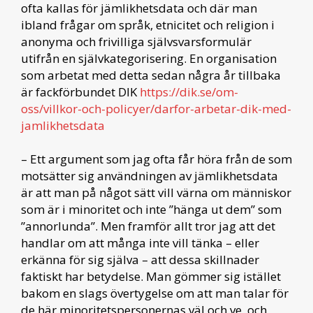
ofta kallas för jämlikhetsdata och där man
ibland frågar om språk, etnicitet och religion i
anonyma och frivilliga självsvarsformulär
utifrån en självkategorisering. En organisation
som arbetat med detta sedan några år tillbaka
är fackförbundet DIK
https://dik.se/om-
oss/villkor-och-policyer/darfor-arbetar-dik-med-
jamlikhetsdata
– Ett argument som jag ofta får höra från de som
motsätter sig användningen av jämlikhetsdata
är att man på något sätt vill värna om människor
som är i minoritet och inte ”hänga ut dem” som
”annorlunda”. Men framför allt tror jag att det
handlar om att många inte vill tänka – eller
erkänna för sig själva – att dessa skillnader
faktiskt har betydelse. Man gömmer sig istället
bakom en slags övertygelse om att man talar för
de här minoritetspersonernas väl och ve, och