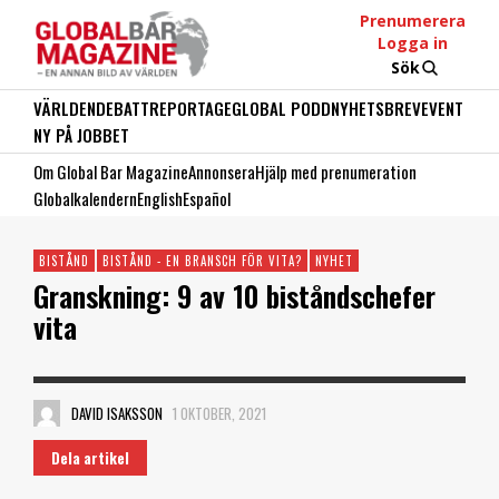
Prenumerera
Logga in
Sök
VÄRLDEN
DEBATT
REPORTAGE
GLOBAL PODD
NYHETSBREV
EVENT
NY PÅ JOBBET
Om Global Bar Magazine
Annonsera
Hjälp med prenumeration
Globalkalendern
English
Español
BISTÅND
BISTÅND - EN BRANSCH FÖR VITA?
NYHET
Granskning: 9 av 10 biståndschefer
vita
DAVID ISAKSSON
1 OKTOBER, 2021
Dela artikel