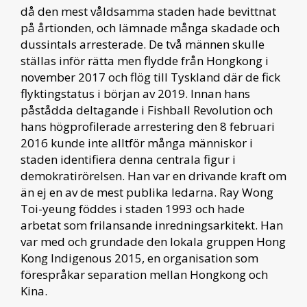
då den mest våldsamma staden hade bevittnat
på årtionden, och lämnade många skadade och
dussintals arresterade. De två männen skulle
ställas inför rätta men flydde från Hongkong i
november 2017 och flög till Tyskland där de fick
flyktingstatus i början av 2019. Innan hans
påstådda deltagande i Fishball Revolution och
hans högprofilerade arrestering den 8 februari
2016 kunde inte alltför många människor i
staden identifiera denna centrala figur i
demokratirörelsen. Han var en drivande kraft om
än ej en av de mest publika ledarna. Ray Wong
Toi-yeung föddes i staden 1993 och hade
arbetat som frilansande inredningsarkitekt. Han
var med och grundade den lokala gruppen Hong
Kong Indigenous 2015, en organisation som
förespråkar separation mellan Hongkong och
Kina.