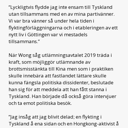
”Lyckligtvis flydde jag inte ensam till Tyskland
utan tillsammans med en av mina partivänner.
Vi var bra vänner så under hela tiden i
flyktingförläggningarna och i etableringen av ett
nytt liv i Göttingen var vi mestadels
tillsammans.”
När Wong såg utlämningsavtalet 2019 träda i
kraft, som möjliggör utlämnande av
brottsmisstänkta till Kina men som i praktiken
skulle innebära att fastlandet lättare skulle
kunna fängsla politiska dissidenter, beslutade
han sig för att meddela att han fått stanna i
Tyskland. Han började då också göra intervjuer
och ta emot politiska besök.
”Jag insåg att jag blivit delad; en flykting i
Tyskland å ena sidan och en Hongkong-aktivist å