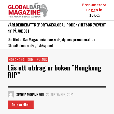
Prenumerera
Logga in
Sök
VÄRLDEN
DEBATT
REPORTAGE
GLOBAL PODD
NYHETSBREV
EVENT
NY PÅ JOBBET
Om Global Bar Magazine
Annonsera
Hjälp med prenumeration
Globalkalendern
English
Español
HONGKONG
KINA
KULTUR
Läs ett utdrag ur boken ”Hongkong
RIP”
SIMONA MOHAMSSON
23 SEPTEMBER, 2021
Dela artikel