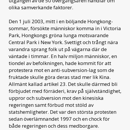
utgången av de 50 övergångsåren handlar om
olika samverkande faktorer.
Den 1 juli 2003, mitt i en böljande Hongkong-
sommar, försökte människor komma in i Victoria
Park, Hongkongs gröna lunga motsvarande
Central Park i New York. Svettigt och trångt nära
varandra sprang folk ut på vägarna där de
väntade i timmar. En halv miljon människor, en
tiondel av befolkningen, hade kommit för att
protestera mot en anti-subversion-lag som de
fruktade skulle göra deras stad mer lik Kina.
Allmänt kallad artikel 23. Det skulle därmed bli
förbjudet med förräderi, krav på självständighet,
uppror och subversion mot den kinesiska
regeringen samt förbud mot stöld av
statshemligheter. Det var den största protesten
sedan överlämnandet 1997 och en chock för
både regeringen och dess medborgare.