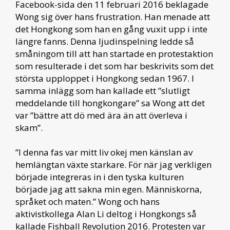
Facebook-sida den 11 februari 2016 beklagade
Wong sig över hans frustration. Han menade att
det Hongkong som han en gång vuxit upp i inte
längre fanns. Denna ljudinspelning ledde så
småningom till att han startade en protestaktion
som resulterade i det som har beskrivits som det
största upploppet i Hongkong sedan 1967. I
samma inlägg som han kallade ett ”slutligt
meddelande till hongkongare” sa Wong att det
var ”bättre att dö med ära än att överleva i
skam”.
”I denna fas var mitt liv okej men känslan av
hemlängtan växte starkare. För när jag verkligen
började integreras in i den tyska kulturen
började jag att sakna min egen. Människorna,
språket och maten.” Wong och hans
aktivistkollega Alan Li deltog i Hongkongs så
kallade Fishball Revolution 2016. Protesten var