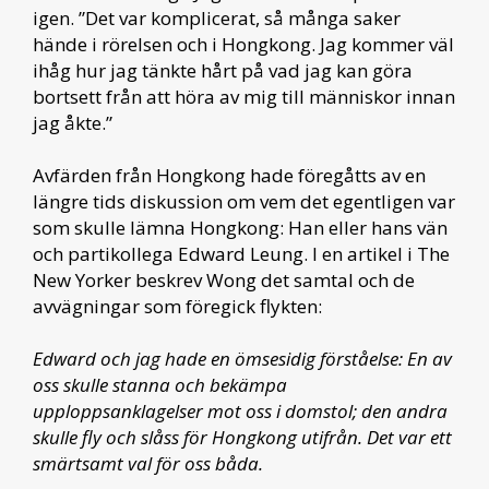
igen. ”Det var komplicerat, så många saker
hände i rörelsen och i Hongkong. Jag kommer väl
ihåg hur jag tänkte hårt på vad jag kan göra
bortsett från att höra av mig till människor innan
jag åkte.”
Avfärden från Hongkong hade föregåtts av en
längre tids diskussion om vem det egentligen var
som skulle lämna Hongkong: Han eller hans vän
och partikollega Edward Leung. I en artikel i The
New Yorker beskrev Wong det samtal och de
avvägningar som föregick flykten:
Edward och jag hade en ömsesidig först
å
else: En av
oss skulle stanna och bekämpa
upploppsanklagelser mot oss i domstol; den andra
skulle fly och sl
å
ss f
ör Hongkong utifr
å
n. Det var ett
smärtsamt val för oss b
å
da.