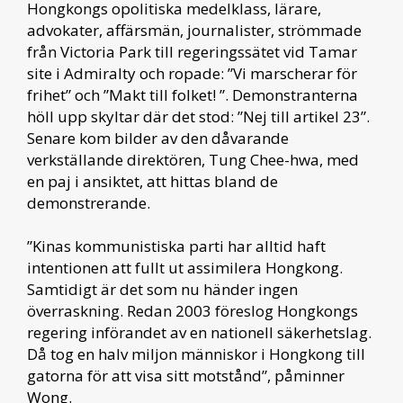
Hongkongs opolitiska medelklass, lärare,
advokater, affärsmän, journalister, strömmade
från Victoria Park till regeringssätet vid Tamar
site i Admiralty och ropade: ”Vi marscherar för
frihet” och ”Makt till folket! ”. Demonstranterna
höll upp skyltar där det stod: ”Nej till artikel 23”.
Senare kom bilder av den dåvarande
verkställande direktören, Tung Chee-hwa, med
en paj i ansiktet, att hittas bland de
demonstrerande.
”Kinas kommunistiska parti har alltid haft
intentionen att fullt ut assimilera Hongkong.
Samtidigt är det som nu händer ingen
överraskning. Redan 2003 föreslog Hongkongs
regering införandet av en nationell säkerhetslag.
Då tog en halv miljon människor i Hongkong till
gatorna för att visa sitt motstånd”, påminner
Wong.