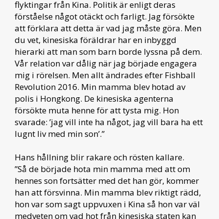
flyktingar från Kina. Politik är enligt deras
förståelse något otäckt och farligt. Jag försökte
att förklara att detta är vad jag måste göra. Men
du vet, kinesiska föräldrar har en inbyggd
hierarki att man som barn borde lyssna på dem.
Vår relation var dålig när jag började engagera
mig i rörelsen. Men allt ändrades efter Fishball
Revolution 2016. Min mamma blev hotad av
polis i Hongkong. De kinesiska agenterna
försökte muta henne för att tysta mig. Hon
svarade: ’jag vill inte ha något, jag vill bara ha ett
lugnt liv med min son’.”
Hans hållning blir rakare och rösten kallare.
”Så de började hota min mamma med att om
hennes son fortsätter med det han gör, kommer
han att försvinna. Min mamma blev riktigt rädd,
hon var som sagt uppvuxen i Kina så hon var väl
medveten om vad hot från kinesiska staten kan