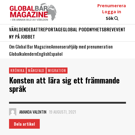
Prenumerera
Logga in
Sök
VÄRLDEN
DEBATT
REPORTAGE
GLOBAL PODD
NYHETSBREV
EVENT
NY PÅ JOBBET
Om Global Bar Magazine
Annonsera
Hjälp med prenumeration
Globalkalendern
English
Español
KRÖNIKA
MÅNGFALD
MIGRATION
Konsten att lära sig ett främmande
språk
AMANDA VALENTIN
19 AUGUSTI, 2021
Dela artikel