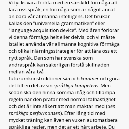
Vi tycks vara födda med en särskild förmåga att
lära oss språk, en förmåga som är något annat
än bara vår allmänna intelligens. Det brukar
kallas den ”universella grammatiken” eller
”language acquisition device”. Med åren förlorar
vi denna förmåga helt eller delvis, och vi måste
istället använda vår allmänna kognitiva förmåga
och olika inlärningsstrategier för att lära oss ett
nytt språk. Den som har svenska som
andraspråk kan säkerligen förstå skillnaden
mellan våra två
futurumkonstruktioner
ska
och
kommer
och göra
det till en del av sin
språkliga kompetens
. Men
sedan ska den hinna komma ihåg och tillämpa
regeln när den pratar med normal talhastighet
och det är inte säkert att man mäktar med (
den
språkliga performansen
). Efter lång tid med
mycket träning kan även en vuxen automatisera
språkliga regler, men det är ett hårt arbete. Du