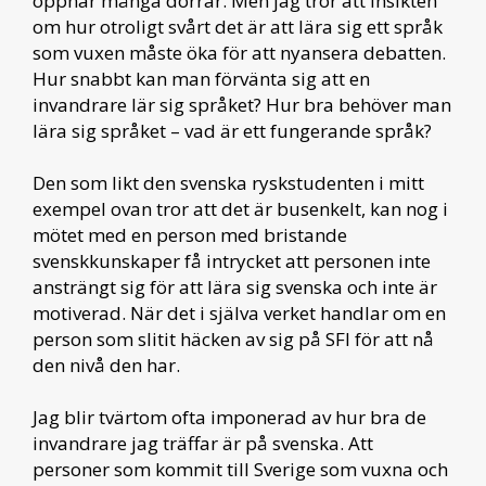
öppnar många dörrar. Men jag tror att insikten
om hur otroligt svårt det är att lära sig ett språk
som vuxen måste öka för att nyansera debatten.
Hur snabbt kan man förvänta sig att en
invandrare lär sig språket? Hur bra behöver man
lära sig språket – vad är ett fungerande språk?
Den som likt den svenska ryskstudenten i mitt
exempel ovan tror att det är busenkelt, kan nog i
mötet med en person med bristande
svenskkunskaper få intrycket att personen inte
ansträngt sig för att lära sig svenska och inte är
motiverad. När det i själva verket handlar om en
person som slitit häcken av sig på SFI för att nå
den nivå den har.
Jag blir tvärtom ofta imponerad av hur bra de
invandrare jag träffar är på svenska. Att
personer som kommit till Sverige som vuxna och