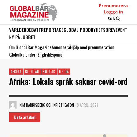
Prenumerera
Logga in
Sök
VÄRLDEN
DEBATT
REPORTAGE
GLOBAL PODD
NYHETSBREV
EVENT
NY PÅ JOBBET
Om Global Bar Magazine
Annonsera
Hjälp med prenumeration
Globalkalendern
English
Español
AFRIKA
BLI GLAD
KULTUR
MEDIA
Afrika: Lokala språk saknar covid-ord
KIM HARRISBERG OCH KRISTI EATON
8 APRIL, 2021
Dela artikel