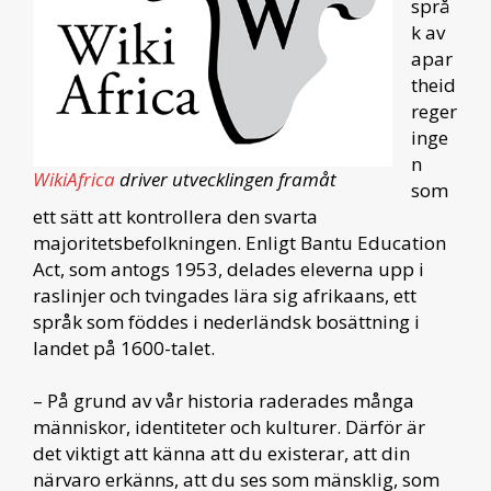
språ
k av
apar
theid
reger
inge
n
WikiAfrica
driver utvecklingen framåt
som
ett sätt att kontrollera den svarta
majoritetsbefolkningen. Enligt Bantu Education
Act, som antogs 1953, delades eleverna upp i
raslinjer och tvingades lära sig afrikaans, ett
språk som föddes i nederländsk bosättning i
landet på 1600-talet.
– På grund av vår historia raderades många
människor, identiteter och kulturer. Därför är
det viktigt att känna att du existerar, att din
närvaro erkänns, att du ses som mänsklig, som