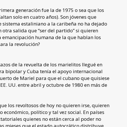
primera generación fue la de 1975 o sea que los
altan solo en cuatro años). Son jóvenes que
e sistema estaliniano a la caribeña no ha dejado
 otra salida que “ser del partido” si quieren
la emancipación humana de la que hablan los
ara la revolución?
zos de la revuelta de los marielitos llegué en
ra bipolar y Cuba tenía el apoyo internacional
 puerto de Mariel para que el cubano que quisiese
s EE. UU. entre abril y octubre de 1980 en más de
que los revoltosos de hoy no quieren irse, quieren
económico, político y tal vez social. En países
ctatoriales quienes no están cerca al poder no
as mieses que el estado autocrático distribuye.