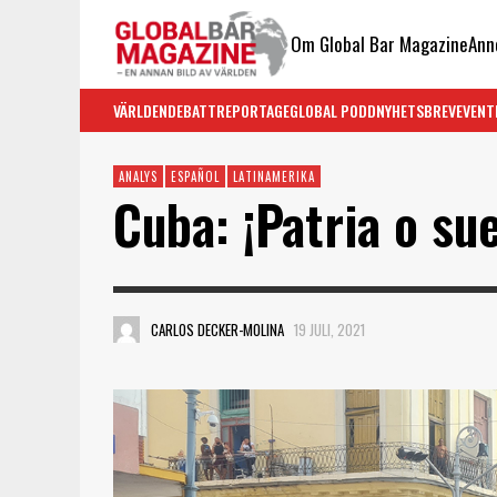
Om Global Bar Magazine
Ann
VÄRLDEN
DEBATT
REPORTAGE
GLOBAL PODD
NYHETSBREV
EVENT
ANALYS
ESPAÑOL
LATINAMERIKA
Cuba: ¡Patria o su
CARLOS DECKER-MOLINA
19 JULI, 2021