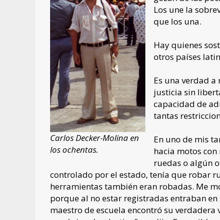
Los une la sobrev
que los una.
Hay quienes sost
otros países lat
Es una verdad a 
justicia sin libe
capacidad de adm
tantas restricci
Carlos Decker-Molina en
En uno de mis tan
los ochentas.
hacia motos con 
ruedas o algún o
controlado por el estado, tenía que robar 
herramientas también eran robadas. Me mo
porque al no estar registradas entraban e
maestro de escuela encontró su verdadera vo