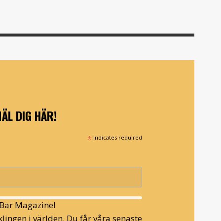
ÄL DIG HÄR!
*
indicates required
l Bar Magazine!
lingen i världen. Du får våra senaste