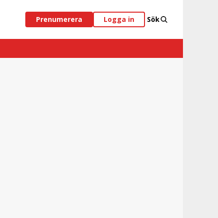
Prenumerera
Logga in
Sök