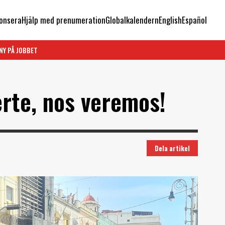
onsera
Hjälp med prenumeration
Globalkalendern
English
Español
NY PÅ JOBBET
erte, nos veremos!
Dela artikel