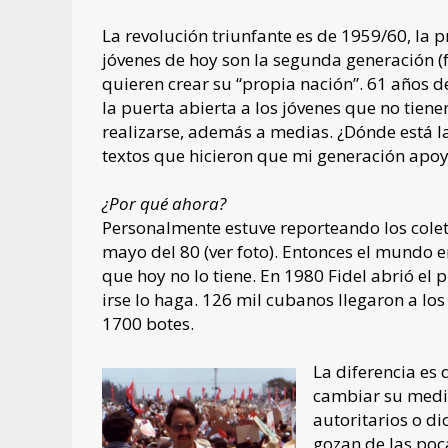
La revolución triunfante es de 1959/60, la 
jóvenes de hoy son la segunda generación (f
quieren crear su “propia nación”. 61 años d
la puerta abierta a los jóvenes que no tienen
realizarse, además a medias. ¿Dónde está 
textos que hicieron que mi generación apoy
¿Por qué ahora?
Personalmente estuve reporteando los coleta
mayo del 80 (ver foto). Entonces el mundo e
que hoy no lo tiene. En 1980 Fidel abrió el
irse lo haga. 126 mil cubanos llegaron a lo
1700 botes.
La diferencia es 
cambiar su medio 
autoritarios o di
gozan de las poc