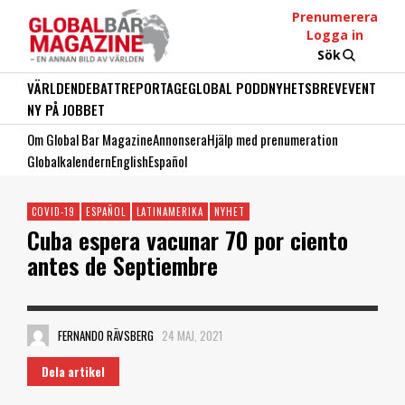
Prenumerera
Logga in
Sök
VÄRLDEN
DEBATT
REPORTAGE
GLOBAL PODD
NYHETSBREV
EVENT
NY PÅ JOBBET
Om Global Bar Magazine
Annonsera
Hjälp med prenumeration
Globalkalendern
English
Español
COVID-19
ESPAÑOL
LATINAMERIKA
NYHET
Cuba espera vacunar 70 por ciento
antes de Septiembre
FERNANDO RÄVSBERG
24 MAJ, 2021
Dela artikel