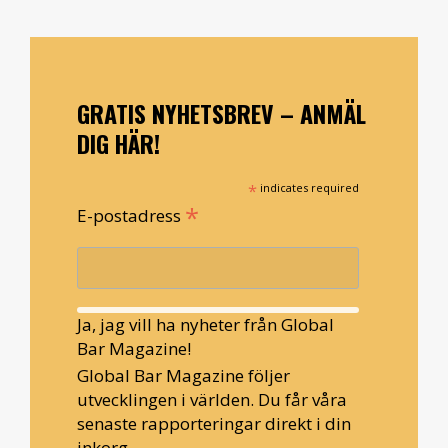
GRATIS NYHETSBREV – ANMÄL
DIG HÄR!
*
indicates required
*
E-postadress
Ja, jag vill ha nyheter från Global
Bar Magazine!
Global Bar Magazine följer
utvecklingen i världen. Du får våra
senaste rapporteringar direkt i din
inkorg.