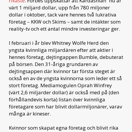
rikaste
. Forbes uppskattar att Kardashian ”nu är
värt 1 miljard dollar, upp från 780 miljoner
dollar i oktober, tack vare hennes två lukrativa
företag – KKW och Skims – samt de intäkter som
reality-tv och ett antal mindre investeringar ger.
I februari i år blev Whitney Wolfe Herd den
yngsta kvinnliga miljardären efter att aktier i
hennes företag, dejtingappen Bumble, debuterat
på börsen. Den 31-åriga grundaren av
dejtingsappen där kvinnor tar första steget är
också en av de yngsta kvinnorna som leder ett så
stort företag. Mediamogulen Oprah Winfrey
(värt 2,6 miljarder dollar) är också med på (den
förhållandevis korta) listan över kvinnliga
företagare som har blivit dollarmiljonärer, varav
många är kineser.
Kvinnor som skapat egna företag och blivit rika