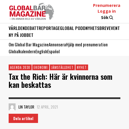
Prenumerera
Logga in
Sök
VÄRLDEN
DEBATT
REPORTAGE
GLOBAL PODD
NYHETSBREV
EVENT
NY PÅ JOBBET
Om Global Bar Magazine
Annonsera
Hjälp med prenumeration
Globalkalendern
English
Español
AGENDA 2030
EKONOMI
JÄMSTÄLLDHET
NYHET
Tax the Rich: Här är kvinnorna som
kan beskattas
LIN TAYLOR
12 APRIL, 2021
Dela artikel