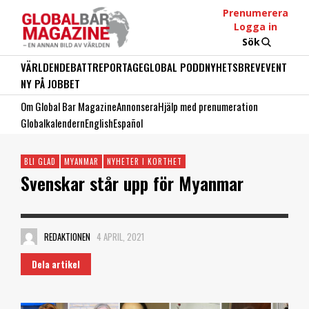
Prenumerera
Logga in
Sök
VÄRLDEN
DEBATT
REPORTAGE
GLOBAL PODD
NYHETSBREV
EVENT
NY PÅ JOBBET
Om Global Bar Magazine
Annonsera
Hjälp med prenumeration
Globalkalendern
English
Español
BLI GLAD
MYANMAR
NYHETER I KORTHET
Svenskar står upp för Myanmar
REDAKTIONEN
4 APRIL, 2021
Dela artikel