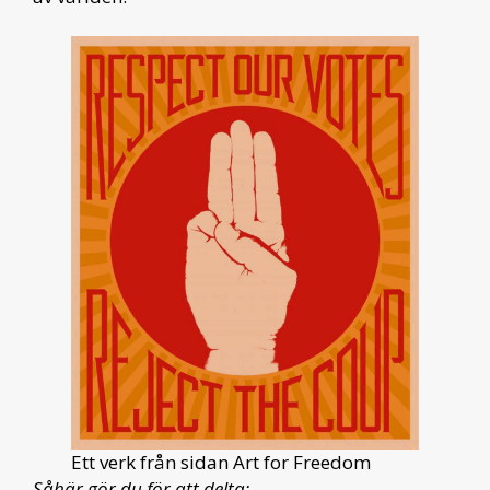
Ett verk från sidan Art for Freedom
Såhär gör du för att delta: