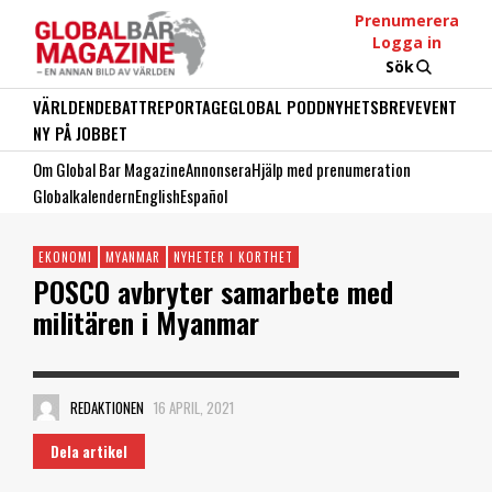
Prenumerera
Logga in
Sök
VÄRLDEN
DEBATT
REPORTAGE
GLOBAL PODD
NYHETSBREV
EVENT
NY PÅ JOBBET
Om Global Bar Magazine
Annonsera
Hjälp med prenumeration
Globalkalendern
English
Español
EKONOMI
MYANMAR
NYHETER I KORTHET
POSCO avbryter samarbete med
militären i Myanmar
REDAKTIONEN
16 APRIL, 2021
Dela artikel