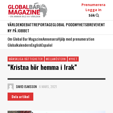
Prenumerera
Logga in
Sök
VÄRLDEN
DEBATT
REPORTAGE
GLOBAL PODD
NYHETSBREV
EVENT
NY PÅ JOBBET
Om Global Bar Magazine
Annonsera
Hjälp med prenumeration
Globalkalendern
English
Español
MÄNSKLIGA RÄTTIGHETER
MELLANÖSTERN
NYHET
”Kristna hör hemma i Irak”
DAVID ISAKSSON
6 MARS, 2021
Dela artikel