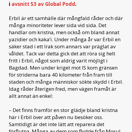
i
avsnitt 53 av Global Podd
.
Erbil är ett samhälle där mångfald råder och där
många minoriteter lever sida vid sida. Det
handlar om kristna, men också om bland annat
yazidier och kaka’i. Under många år var Erbil en
säker stad i ett Irak som annars var präglat av
våldet. Tack var detta gick det att röra sig helt
fritt i Erbil, något som aldrig varit möjligt i
Bagdad. Men under kriget mot IS kom gränsen
för striderna bara 40 kilometer från fram till
staden och många människor sökte skydd i Erbil.
Idag råder återigen fred, men vägen framåt är
allt annat än enkel:
– Det finns framför en stor glädje bland kristna
här i Erbil över att påven nu besöker oss.
Samtidigt är det inte lätt att reparera det
förflutna. Många av dem som flydde från Mosul