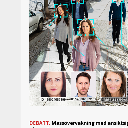
Ansiktsigenkänn
DEBATT.
Massövervakning med ansiktsig