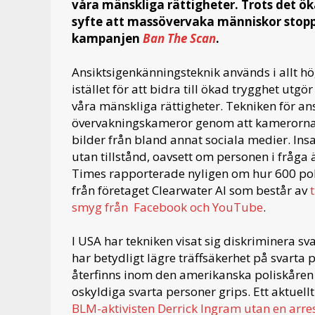
våra mänskliga rättigheter. Trots det ö
syfte att massövervaka människor stopp
kampanjen
Ban The Scan
.
Ansiktsigenkänningsteknik används i allt h
istället för att bidra till ökad trygghet utgör
våra mänskliga rättigheter. Tekniken för ans
övervakningskameror genom att kamerorna
bilder från bland annat sociala medier. Ins
utan tillstånd, oavsett om personen i fråga är
Times rapporterade nyligen om hur 600 pol
från företaget Clearwater AI som består av
smyg från Facebook och YouTube
.
I USA har tekniken visat sig diskriminera 
har betydligt lägre träffsäkerhet på svarta
återfinns inom den amerikanska poliskåren o
oskyldiga svarta personer grips. Ett aktuel
BLM-aktivisten Derrick Ingram utan en arre