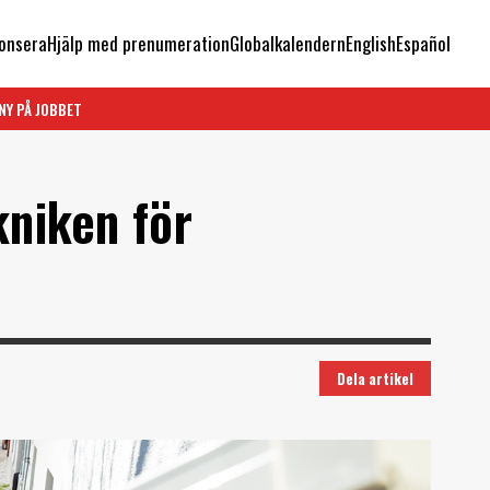
onsera
Hjälp med prenumeration
Globalkalendern
English
Español
NY PÅ JOBBET
kniken för
Dela artikel