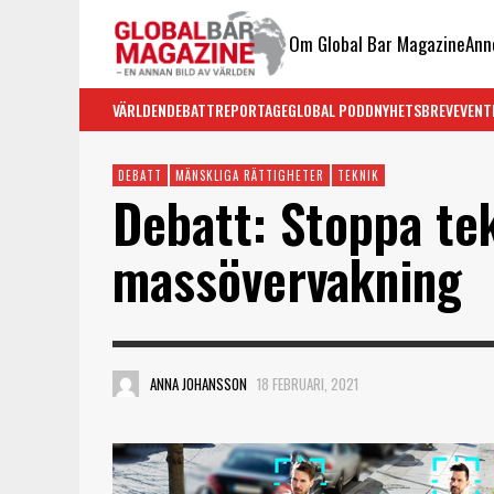
Om Global Bar Magazine
Ann
VÄRLDEN
DEBATT
REPORTAGE
GLOBAL PODD
NYHETSBREV
EVENT
DEBATT
MÄNSKLIGA RÄTTIGHETER
TEKNIK
Debatt: Stoppa te
massövervakning
ANNA JOHANSSON
18 FEBRUARI, 2021