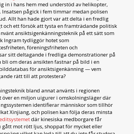
 sig in i hans hem med understöd av helikopter,
 Insatsen pågick i fem timmar medan polisen
. Allt han hade gjort var att delta i en fredlig
t och ett försök att tysta en framträdande politisk
 använt ansiktsigenkänningsteknik på ett sätt som
ck Ingram tydliggör hotet som
sfriheten, föreningsfriheten och
ar sitt deltagande i fredliga demonstrationer på
bli om deras ansikten fastnar på bild i en
 bilddatabas för ansiktsigenkänning — vem
de rätt till att protestera?
ingsteknik bland annat använts i regionen
t över en miljon uigurer i omskolningsläger där
ningssystemen identifierar människor som tillhör
kat Xinjiang, och polisen kan följa deras minsta
reditsystemet
där kinesiska medborgare får
gått mot rött ljus, shoppat för mycket eller
oäng vilket kan leda till att du inte får studera