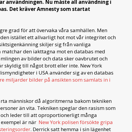
kar användningen. Nu måste all användning i
as. Det kräver Amnesty som startat
ögre grad för att övervaka våra samhällen. Men
 den istället ett allvarligt hot mot vår integritet och
iktsigenkänning skiljer sig från vanliga
 matchar den iakttagna mot en databas med
amlingen av bilder och data sker oavbrutet och
 skyldig till något brott eller inte. New York
ismyndigheter i USA använder sig av en databas
tre miljarder bilder på ansikten som samlats in i
svarta människor då algoritmerna bakom tekniken
 personer än vita. Tekniken speglar den rasism som
ch leder till att oproportionerligt många
lt exempel är när
New York polisen försökte gripa
steringsorder
. Derrick satt hemma i sin lägenhet