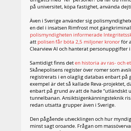
på universitet, köpa fastighet, använda dejti
Även i Sverige använder sig polismyndighet
en del i insatsen Rimfrost mot gängkrimina
polismyndigheten informerade Integritet
att
polisen får böta 2,5 miljoner kronor
för 
Clearview AI och hanterat personuppgifter i
Samtidigt finns det
en historia av ras- och et
Skånepolisens register över romer som avslö
registrerats i en olaglig databas enbart på g
exempel är det så kallade Reva-projektet, 
enbart på grund av att de hade “utländskt u
tunnelbanan. Ansiktsigenkänningsteknik risk
redan utsatta grupper även i Sverige.
Den pågående utvecklingen och hur myndigh
minst sagt oroande. Frågan om massöverva