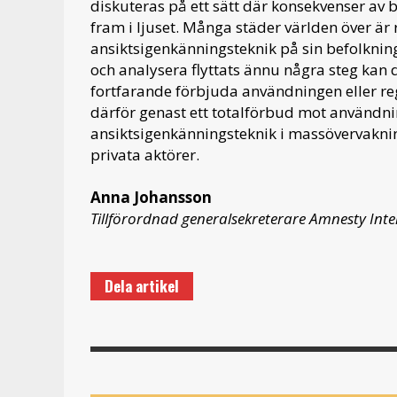
diskuteras på ett sätt där konsekvenser a
fram i ljuset. Många städer världen över ä
ansiktsigenkänningsteknik på sin befolkning
och analysera flyttats ännu några steg kan d
fortfarande förbjuda användningen eller re
därför genast ett totalförbud mot användnin
ansiktsigenkänningsteknik i massövervaknin
privata aktörer.
Anna Johansson
Tillförordnad generalsekreterare Amnesty Inte
Dela artikel