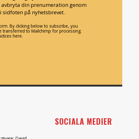
n avbryta din prenumeration genom
i sidfoten på nyhetsbrevet.
rm. By clicking below to subscribe, you
 transferred to Mailchimp for processing.
ctices here.
SOCIALA MEDIER
tgivare: David