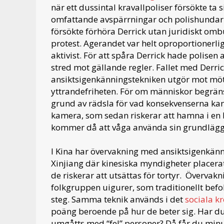
när ett dussintal kravallpoliser försökte ta
omfattande avspärrningar och polishundar.
försökte förhöra Derrick utan juridiskt ombud
protest. Agerandet var helt oproportionerlig
aktivist. För att spåra Derrick hade polisen
stred mot gällande regler. Fallet med Derri
ansiktsigenkänningstekniken utgör mot möte
yttrandefriheten. För om människor begräns
grund av rädsla för vad konsekvenserna kan 
kamera, som sedan riskerar att hamna i en
kommer då att våga använda sin grundläggan
I Kina har övervakning med ansiktsigenkänn
Xinjiang där kinesiska myndigheter placera
de riskerar att utsättas för tortyr. Övervak
folkgruppen uigurer, som traditionellt befol
steg. Samma teknik används i det
sociala k
poäng beroende på hur de beter sig. Har du 
umgåtts med “fel” personer? Då får du minusp