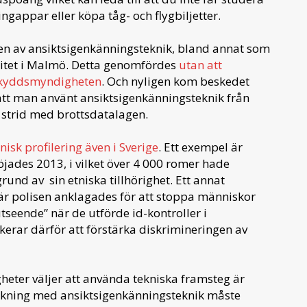
ngappar eller köpa tåg- och flygbiljetter.
en av ansiktsigenkänningsteknik, bland annat som
litet i Malmö. Detta genomfördes
utan att
sskyddsmyndigheten
. Och nyligen kom beskedet
att man använt ansiktsigenkänningsteknik från
 strid med brottsdatalagen.
nisk profilering även i Sverige
. Ett exempel är
jades 2013, i vilket över 4 000 romer hade
rund av sin etniska tillhörighet. Ett annat
där polisen anklagades för att stoppa människor
tseende” när de utförde id-kontroller i
erar därför att förstärka diskrimineringen av
eter väljer att använda tekniska framsteg är
kning med ansiktsigenkänningsteknik måste