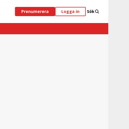
Prenumerera
Logga in
Sök