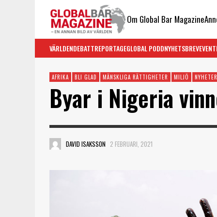
Om Global Bar Magazine
Ann
VÄRLDEN
DEBATT
REPORTAGE
GLOBAL PODD
NYHETSBREV
EVENT
AFRIKA
BLI GLAD
MÄNSKLIGA RÄTTIGHETER
MILJÖ
NYHETER
Byar i Nigeria vinn
DAVID ISAKSSON
2 FEBRUARI, 2021