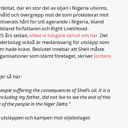
eltat, där en stor del av oljan i Nigeria utvinns,
 våld och övergrepp mot de som protesterat mot
tiserats hårt för sitt agerande i Nigeria, bland
ibland författaren och Right Livelihood-
 25 års sedan,
vilket vi tidigare skrivit om här
. Det
moderbolag också är medansvarig för utsläpp som
som hade krävs. Beslutet innebär att Shell måste
nisationer som stämt företaget, skriver
Jordens
er så här:
eople suffering the consequences of Shell’s oil. It is a
including my father, did not live to see the end of this
e of the people in the Niger Delta.”
om utsläppen och kampen mot oljebolaget: