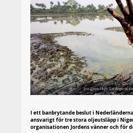
Eric Dooh i byn Goi (Nigeria) Fo
I ett banbrytande beslut i Nederländer
ansvarigt för tre stora oljeutsläpp i Nige
organisationen Jordens vänner och för de