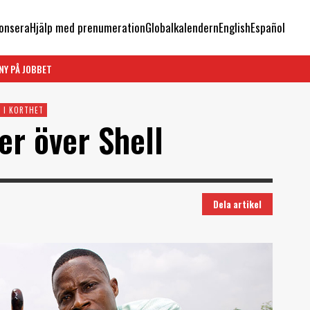
onsera
Hjälp med prenumeration
Globalkalendern
English
Español
NY PÅ JOBBET
 I KORTHET
er över Shell
Dela artikel