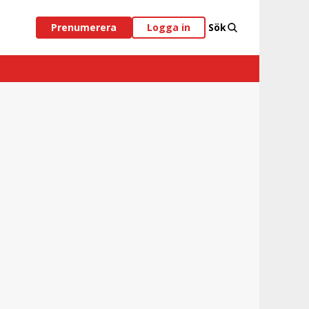
Prenumerera
Logga in
Sök