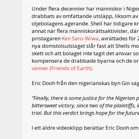
Under flera decennier har människor i Nigerd
drabbats av omfattande utsläpp, liksom av
oljebolagens agerande. Shell har tidigare kri
annat när flera människorättsaktivister, där
pristagaren
Ken Saro-Wiwa
, avrättades för
nya domstolsutslaget slår fast att Shells 
skett och att bolaget inte tagit det ansvar 
kompensera de drabbade byarna och de orga
vänner (Friends of Earth)
.
Eric Dooh från den nigerianskas byn Goi säg
“Finally, there is some justice for the Nigerian p
bittersweet victory, since two of the plaintiffs, 
trial. But this verdict brings hope for the futur
I ett äldre videoklipp berättar Eric Dooh 