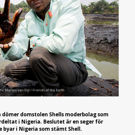
to: Marten van Dijl / Friends of the Earth
na dömer domstolen Shells moderbolag som
rdeltat i Nigeria. Beslutet är en seger för
 byar i Nigeria som stämt Shell.