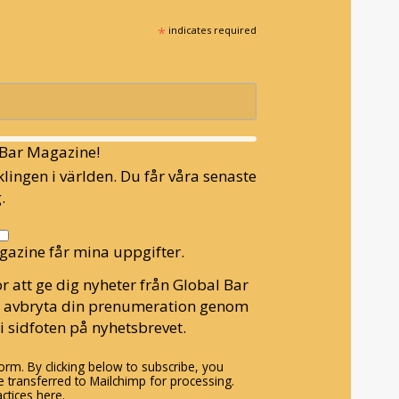
*
indicates required
l Bar Magazine!
lingen i världen. Du får våra senaste
.
gazine får mina uppgifter.
r att ge dig nyheter från Global Bar
n avbryta din prenumeration genom
i sidfoten på nyhetsbrevet.
rm. By clicking below to subscribe, you
 transferred to Mailchimp for processing.
ctices here.