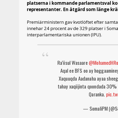
platserna i kommande parlamentsval kom
representanter. En åtgärd som länge krä
Premiärministern gav kvotlöftet efter samt
innehar 24 procent av de 329 platser i Soma
interparlamentariska unionen (IPU).
Ra’iisul Wasaare
@MohamedHRo
Aqal ee BFS oo ay hoggaamine
Xaquuqda Aadanaha ayaa sheega
tahay xaqiijinta qoondada 30% 
Qaranka.
pic.t
— SomaliPM (@S