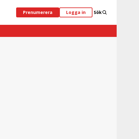
Prenumerera
Logga in
Sök