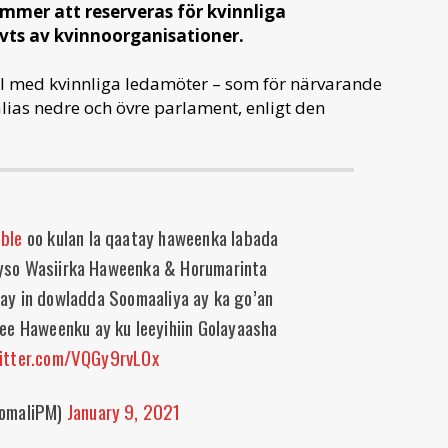
mer att reserveras för kvinnliga
vts av kvinnoorganisationer.
al med kvinnliga ledamöter – som för närvarande
lias nedre och övre parlament, enligt den
ble
oo kulan la qaatay haweenka labada
yso Wasiirka Haweenka & Horumarinta
y in dowladda Soomaaliya ay ka go’an
ee Haweenku ay ku leeyihiin Golayaasha
witter.com/VQGy9rvL0x
omaliPM)
January 9, 2021