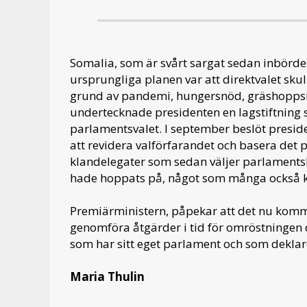
Somalia, som är svårt sargat sedan inbördesk
ursprungliga planen var att direktvalet skul
grund av pandemi, hungersnöd, gräshoppsin
undertecknade presidenten en lagstiftning s
parlamentsvalet. I september beslöt presi
att revidera valförfarandet och basera det på
klandelegater som sedan väljer parlamentsl
hade hoppats på, något som många också kr
Premiärministern, påpekar att det nu komm
genomföra åtgärder i tid för omröstningen 
som har sitt eget parlament och som deklare
Maria Thulin