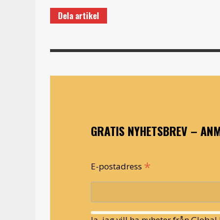
Dela artikel
GRATIS NYHETSBREV – ANM
*
E-postadress
Ja, jag vill ha nyheter från Globa