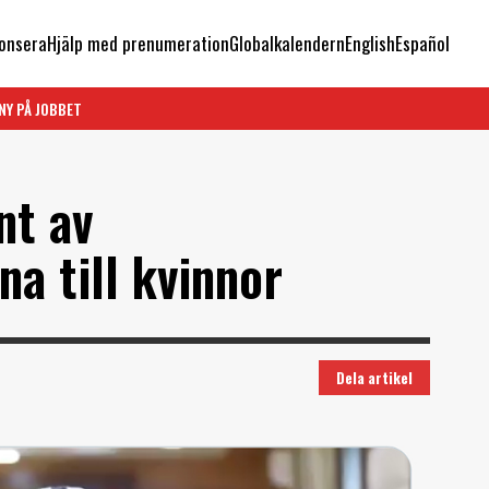
onsera
Hjälp med prenumeration
Globalkalendern
English
Español
NY PÅ JOBBET
nt av
a till kvinnor
Dela artikel