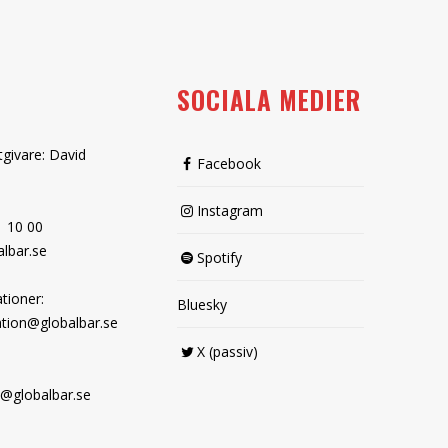
SOCIALA MEDIER
tgivare: David
Facebook
Instagram
1 10 00
lbar.se
Spotify
tioner:
Bluesky
tion@globalbar.se
X (passiv)
@globalbar.se