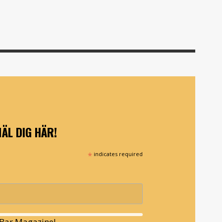
ÄL DIG HÄR!
*
indicates required
l Bar Magazine!