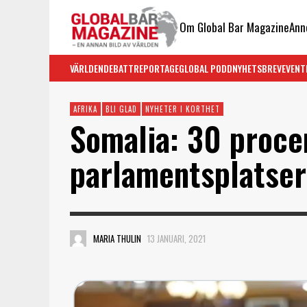
Om Global Bar Magazine
Ann
VÄRLDEN
DEBATT
REPORTAGE
GLOBAL PODD
NYHETSBREV
EVENT
AFRIKA
BLI GLAD
NYHETER I KORTHET
Somalia: 30 proce
parlamentsplatsern
MARIA THULIN
13 JANUARI, 2021