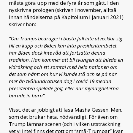
måsta göra upp med de fyra år som gått. I den
nyskrivna prologen (skriven i november, alltså
innan händelserna på Kapitolium i januari 2021)
skriver hon:
”Om Trumps bedrägeri i bästa fall inte utvecklar sig
till en kupp och Biden kan inta presidentämbetet,
har Biden dock inte råd att fortsätta denna
tradition. Han kommer att bli tvungen att inleda en
vidräkning och ett samtal med hela nationen om
det som hänt: om hur vi kunde stå och se på när
mer än tvåhundratusen dog i covid-19 medan
presidenten spelade golf, eller när myndigheterna
burade in barn”.
Visst, det är jobbigt att läsa Masha Gessen. Men,
som det brukar heta, nödvändigt. För även om
Trump lämnar scenen (och i vilken utsträckning
vet vi inte) finns det gott om ”små-Trumpar” kvar