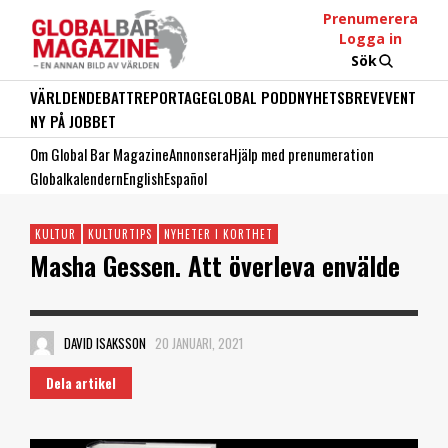
Prenumerera
Logga in
Sök
VÄRLDEN
DEBATT
REPORTAGE
GLOBAL PODD
NYHETSBREV
EVENT
NY PÅ JOBBET
Om Global Bar Magazine
Annonsera
Hjälp med prenumeration
Globalkalendern
English
Español
KULTUR
KULTURTIPS
NYHETER I KORTHET
Masha Gessen. Att överleva envälde
DAVID ISAKSSON
20 JANUARI, 2021
Dela artikel