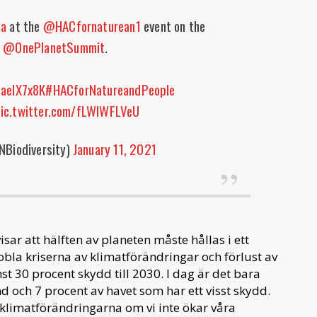
ca
at the
@HACfornaturean1
event on the
e
@OnePlanetSummit
.
maelX7x8K
#HACforNatureandPeople
ic.twitter.com/fLWIWFLVeU
NBiodiversity)
January 11, 2021
ar att hälften av planeten måste hållas i ett
ubbla kriserna av klimatförändringar och förlust av
 30 procent skydd till 2030. I dag är det bara
d och 7 procent av havet som har ett visst skydd.
d klimatförändringarna om vi inte ökar våra