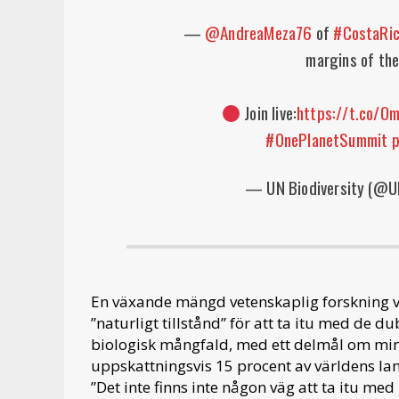
—
@AndreaMeza76
of
#CostaRi
margins of th
Join live:
https://t.co/O
#OnePlanetSummit
p
— UN Biodiversity (@U
En växande mängd vetenskaplig forskning vis
”naturligt tillstånd” för att ta itu med de d
biologisk mångfald, med ett delmål om minst
uppskattningsvis 15 procent av världens lan
”Det inte finns inte någon väg att ta itu me