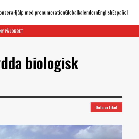
onsera
Hjälp med prenumeration
Globalkalendern
English
Español
NY PÅ JOBBET
ydda biologisk
Dela artikel