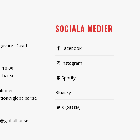
SOCIALA MEDIER
tgivare: David
Facebook
Instagram
1 10 00
lbar.se
Spotify
tioner:
Bluesky
tion@globalbar.se
X (passiv)
@globalbar.se