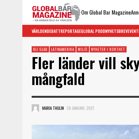
Om Global Bar Magazine
Ann
VÄRLDEN
DEBATT
REPORTAGE
GLOBAL PODD
NYHETSBREV
EVENT
BLI GLAD
LATINAMERIKA
MILJÖ
NYHETER I KORTHET
Fler länder vill sk
mångfald
MARIA THULIN
26 JANUARI, 2021