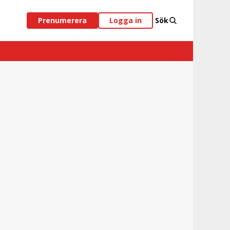
Prenumerera
Logga in
Sök