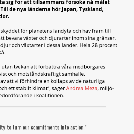
uta sig för att tillsammans försöka nå målet
Till de nya länderna hör Japan, Tyskland,
ador.
skyddet för planetens landyta och hav fram till
att bevara växter och djurarter inom sina gränser.
djur och växtarter i dessa länder. Hela 28 procent
så.
 utan tvekan att förbättra våra medborgares
tvist och motståndskraftigt samhälle.
 att vi förhindra en kollaps av de naturliga
ch ett stabilt klimat”, säger
Andrea Meza
, miljö-
medordförande i koalitionen.
ity to turn our commitments into action."