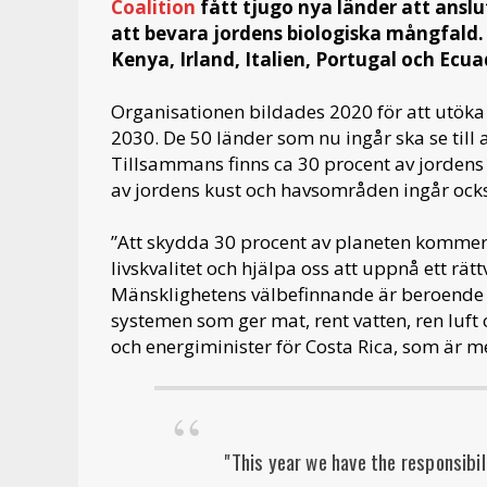
Coalition
fått tjugo nya länder att ansl
att bevara jordens biologiska mångfald. 
Kenya, Irland, Italien, Portugal och Ecu
Organisationen bildades 2020 för att utöka 
2030. De 50 länder som nu ingår ska se till 
Tillsammans finns ca 30 procent av jordens 
av jordens kust och havsområden ingår ock
”Att skydda 30 procent av planeten kommer
livskvalitet och hjälpa oss att uppnå ett rät
Mänsklighetens välbefinnande är beroende av
systemen som ger mat, rent vatten, ren luft o
och energiminister för Costa Rica, som är 
"This year we have the responsibil