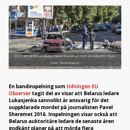
Den 16/5 2016 mördades Pavel Sheremet med en bilbomb i Kyiv.
Foto: Shutterstock
En bandinspelning som
tidningen EU
Observer
tagit del av visar att Belarus ledare
Lukasjenka sannolikt är ansvarig för det
ouppklarade mordet på journalisten Pavel
Sheremet 2016. Inspelningen visar också att
Belarus auktoritäre ledare de senaste åren
godkänt planer på att mörda flera