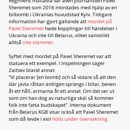
Regimens måltavla var även journalisten Pavel
Sheremet som 2016 mördades med hjälp av en
bilbomb i Ukrainas huvudstad Kyiv. Tidigare
information har gjort gällande att
mordet på
Pavel Sheremet
hade kopplingar till händelser i
Ukraina och inte till Belarus, vilket sannolikt
alltså
inte stämmer.
Syftet med mordet på Pavel Sheremet var att
statuera ett exempel. I inspelningen säger
Zaitsev bland annat:
”Vi placerar [en bomb] och så vidare så att den
där jävla råttan äntligen sprängs i bitar, benen
åt ett håll, armarna åt ett annat. Om det ser ut
som om han dog av naturliga skäl så kommer
folk inte fatta budskapet”. Interna dokument
från Belarus KGB visar också att Pavel Sheremet
som då levde i exil
hölls under övervakning.