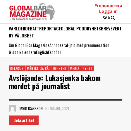
Prenumerera
Logga in
Sök
VÄRLDEN
DEBATT
REPORTAGE
GLOBAL PODD
NYHETSBREV
EVENT
NY PÅ JOBBET
Om Global Bar Magazine
Annonsera
Hjälp med prenumeration
Globalkalendern
English
Español
BELARUS
MÄNSKLIGA RÄTTIGHETER
MEDIA
NYHET
Avslöjande: Lukasjenka bakom
mordet på journalist
DAVID ISAKSSON
5 JANUARI, 2021
Dela artikel