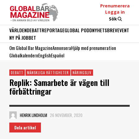
Prenumerera
Logga in
Sök
VÄRLDEN
DEBATT
REPORTAGE
GLOBAL PODD
NYHETSBREV
EVENT
NY PÅ JOBBET
Om Global Bar Magazine
Annonsera
Hjälp med prenumeration
Globalkalendern
English
Español
DEBATT
MÄNSKLIGA RÄTTIGHETER
NÄRINGSLIV
Replik: Samarbete är vägen till
förbättringar
HENRIK LINDHOLM
26 NOVEMBER, 2020
Dela artikel