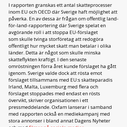
I rapporten granskas ett antal skatteprocesser
inom EU och OECD där Sverige haft möjlighet att
påverka. En av dessa är frågan om offentlig land-
för-land-rapportering där Sverige spelat en
avgörande roll i att stoppa EU-förslaget
som skulle tvinga storföretag att redogöra
offentligt hur mycket skatt man betalar i olika
länder. Detta är något som skulle minska
skatteflykten kraftigt. I den senaste
omröstningen förra året kunde förslaget ha gått
igenom. Sverige valde dock att rösta emot
förslaget tillsammans med EU:s skatteparadis
Irland, Malta, Luxemburg med flera och
förslaget stoppades med endast en rösts
övervikt, skriver organisationen i ett
pressmeddelande. Oxfam lanserar i samband
med rapporten också en mediekampanj med
stora annonser i bland annat Dagens Nyheter