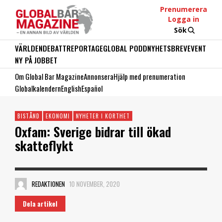
Prenumerera
Logga in
Sök
VÄRLDEN
DEBATT
REPORTAGE
GLOBAL PODD
NYHETSBREV
EVENT
NY PÅ JOBBET
Om Global Bar Magazine
Annonsera
Hjälp med prenumeration
Globalkalendern
English
Español
BISTÅND
EKONOMI
NYHETER I KORTHET
Oxfam: Sverige bidrar till ökad
skatteflykt
REDAKTIONEN
10 NOVEMBER, 2020
Dela artikel