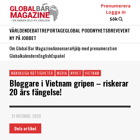
Prenumerera
Logga in
Sök
VÄRLDEN
DEBATT
REPORTAGE
GLOBAL PODD
NYHETSBREV
EVENT
NY PÅ JOBBET
Om Global Bar Magazine
Annonsera
Hjälp med prenumeration
Globalkalendern
English
Español
MÄNSKLIGA RÄTTIGHETER
MEDIA
NYHET
VIETNAM
Bloggare i Vietnam gripen – riskerar
20 års fängelse!
21 OKTOBER, 2020
Dela artikel