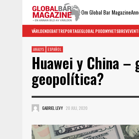
Om Global Bar Magazine
Ann
VÄRLDEN
DEBATT
REPORTAGE
GLOBAL PODD
NYHETSBREV
EVENT
ANALYS
ESPAÑOL
Huawei y China – 
geopolítica?
GABRIEL LEVY
20 JULI, 2020