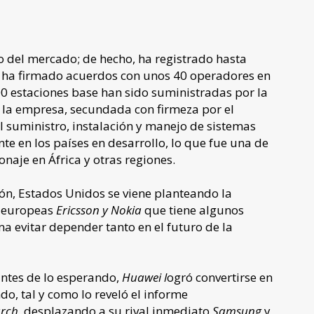
to del mercado; de hecho, ha registrado hasta
 y ha firmado acuerdos con unos 40 operadores en
0 estaciones base han sido suministradas por la
 la empresa, secundada con firmeza por el
 suministro, instalación y manejo de sistemas
e en los países en desarrollo, lo que fue una de
onaje en África y otras regiones.
ón, Estados Unidos se viene planteando la
s europeas
Ericsson y Nokia
que tiene algunos
a evitar depender tanto en el futuro de la
antes de lo esperando,
Huawei l
ogró convertirse en
do, tal y como lo reveló el informe
arch
, desplazando a su rival inmediato
Samsung
y