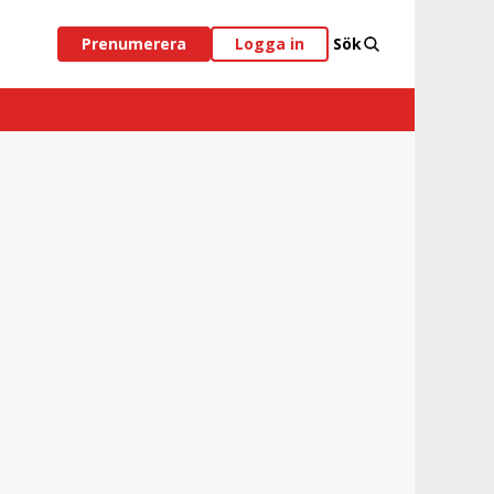
Prenumerera
Logga in
Sök