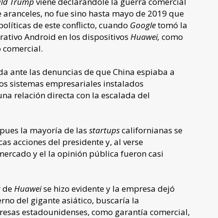
ld Trump
viene declarándole la guerra comercial
e aranceles, no fue sino hasta mayo de 2019 que
líticas de este conflicto, cuando
Google
tomó la
erativo Android en los dispositivos
Huawei,
como
o comercial.
ida ante las denuncias de que China espiaba a
los sistemas empresariales instalados
a relación directa con la escalada del
 pues la mayoría de las
startups
californianas se
s acciones del presidente y, al verse
 mercado y el la opinión pública fueron casi
r de
Huawei
se hizo evidente y la empresa dejó
no del gigante asiático, buscaría la
presas estadounidenses, como garantía comercial,