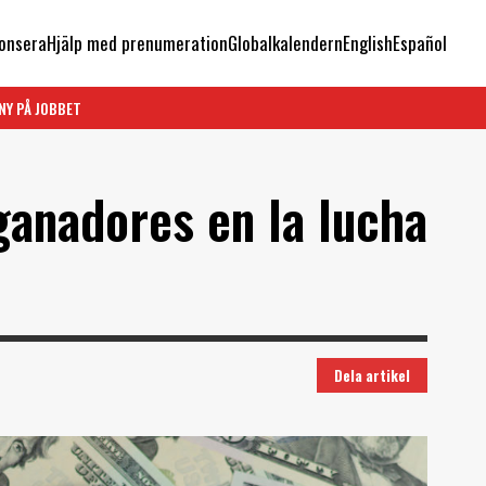
onsera
Hjälp med prenumeration
Globalkalendern
English
Español
NY PÅ JOBBET
ganadores en la lucha
Dela artikel