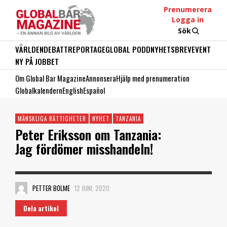
Prenumerera
Logga in
Sök
VÄRLDEN
DEBATT
REPORTAGE
GLOBAL PODD
NYHETSBREV
EVENT
NY PÅ JOBBET
Om Global Bar Magazine
Annonsera
Hjälp med prenumeration
Globalkalendern
English
Español
MÄNSKLIGA RÄTTIGHETER
NYHET
TANZANIA
Peter Eriksson om Tanzania:
Jag fördömer misshandeln!
PETTER BOLME
12 JUNI, 2020
Dela artikel