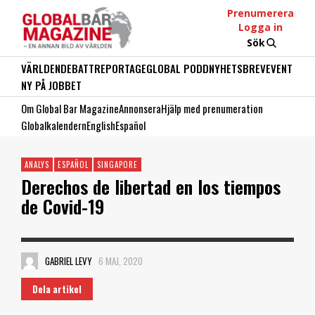
Prenumerera
Logga in
Sök
VÄRLDEN
DEBATT
REPORTAGE
GLOBAL PODD
NYHETSBREV
EVENT
NY PÅ JOBBET
Om Global Bar Magazine
Annonsera
Hjälp med prenumeration
Globalkalendern
English
Español
ANALYS
ESPAÑOL
SINGAPORE
Derechos de libertad en los tiempos
de Covid-19
GABRIEL LEVY
6 MAJ, 2020
Dela artikel