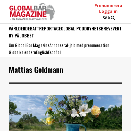
Prenumerera
Logga in
Sök
VÄRLDEN
DEBATT
REPORTAGE
GLOBAL PODD
NYHETSBREV
EVENT
NY PÅ JOBBET
Om Global Bar Magazine
Annonsera
Hjälp med prenumeration
Globalkalendern
English
Español
Mattias Goldmann